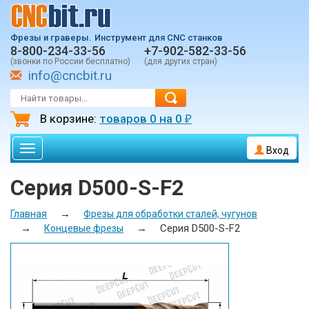
Фрезы и граверы.
Инструмент для CNC станков
8-800-234-33-56
+7-902-582-33-56
(звонки по России бесплатно)
(для других стран)
info@cncbit.ru
В корзине:
товаров
0
на
0
₽
Toggle
Вход
navigation
Серия D500-S-F2
→
Главная
Фрезы для обработки сталей, чугунов
→
→
Серия D500-S-F2
Концевые фрезы