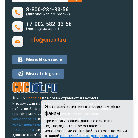
8-800-234-33-56
(для звонков по России)
+7-902-582-33-56
(для других стран)
info@cncbit.ru
Мы в Вконтакте
Мы в Telegram
© 2026
Cncbit.ru
Все права охраняются законом
Информация на сайте
www.cncbit.ru
не является
Этот веб-сайт использует cookie-
публичной офертой. Указанные цены действуют только
файлы.
при оформлении заказа через интернет- магазин
www.cncbit.ru
. Вы принимаете условия
политики
При использовании данного сайта вы
конфиденциальности
и
пользовательского
подтверждаете свое согласие на
соглашения
каждый раз, когда оставляете свои
использование cookie-файлов в соответствии
данные в любой форме обратной связи на сайте.
с нашей
политикой конфиденциальности
.