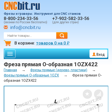
Фрезы и граверы.
Инструмент для CNC станков
8-800-234-33-56
+7-902-582-33-56
(звонки по России бесплатно)
(для других стран)
info@cncbit.ru
В корзине:
товаров
0
на
0
₽
Toggle
Вход
navigation
Фреза прямая О-образная 1OZX422
→
→
Главная
Фрезы прямые (дерево, пластики)
→
Фреза прямая О-
Фрезы прямые О-образные 1OZX
образная 1OZX422