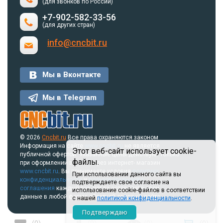
(для звонков по России)
+7-902-582-33-56
(для других стран)
info@cncbit.ru
Мы в Вконтакте
Мы в Telegram
© 2026
Cncbit.ru
Все права охраняются законом
Информация на сайте
www.cncbit.ru
не является
Этот веб-сайт использует cookie-
публичной офертой. Указанные цены действуют только
файлы.
при оформлении заказа через интернет- магазин
www.cncbit.ru
. Вы принимаете условия
политики
При использовании данного сайта вы
конфиденциальности
и
пользовательского
подтверждаете свое согласие на
соглашения
каждый раз, когда оставляете свои
использование cookie-файлов в соответствии
данные в любой форме обратной связи на сайте.
с нашей
политикой конфиденциальности
.
Подтверждаю