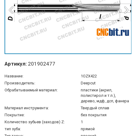
Артикул:
201902477
Название:
1OZX422
Производитель:
Deepcut
Обрабатываемый материал:
пластики (акрил,
полистирол и т.п.),
дерево, мдф, дсп, фанера
Материал инструмента:
Твердый сплав
Покрытие:
без покрытия
Количество зубьев (заходов) Z:
1
тип зуба:
прямой
Тип торца:
плоский