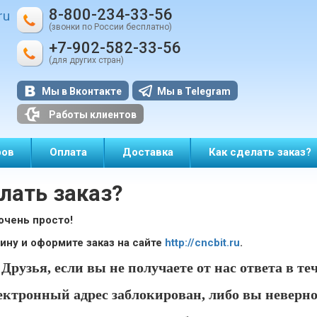
8-800-234-33-56
ru
(звонки по России бесплатно)
+7-902-582-33-56
(для других стран)
Мы в Вконтакте
Мы в Telegram
Работы клиентов
ров
Оплата
Доставка
Как сделать заказ?
лать заказ?
очень просто!
ину и оформите заказ на сайте
http://cncbit.ru
.
Друзья, если вы не получаете от нас ответа в те
ектронный адрес заблокирован, либо вы неверн