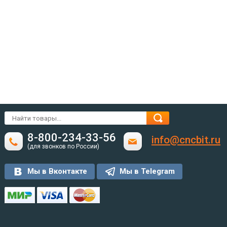
8-800-234-33-56
info@cncbit.ru
(для звонков по России)
Мы в Вконтакте
Мы в Telegram