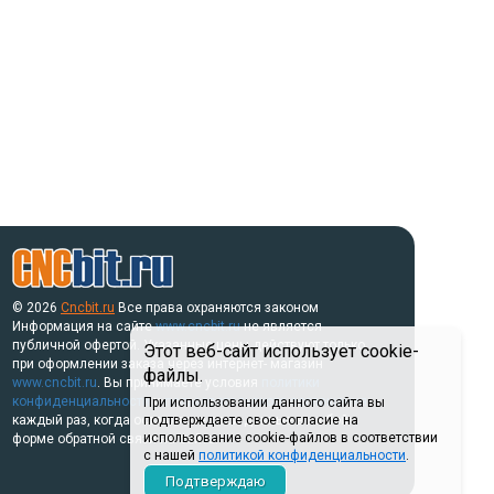
© 2026
Cncbit.ru
Все права охраняются законом
Информация на сайте
www.cncbit.ru
не является
публичной офертой. Указанные цены действуют только
Этот веб-сайт использует cookie-
при оформлении заказа через интернет- магазин
файлы.
www.cncbit.ru
. Вы принимаете условия
политики
конфиденциальности
и
пользовательского соглашения
При использовании данного сайта вы
каждый раз, когда оставляете свои данные в любой
подтверждаете свое согласие на
использование cookie-файлов в соответствии
форме обратной связи на сайте.
с нашей
политикой конфиденциальности
.
Подтверждаю