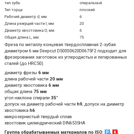
тип зуба:
спиральный
Тип торца:
плоский
Рабочий диаметр d, мм:
6
Длина режущей части l, мм:
20
Диаметр хвостовика D, мм:
6
Общая длина L, мм:
75
Фреза по металлу концевая твердосплавная 2-зубая
диаметром 6 мм Deepcut D500S0620D0675F2 подходит для
фрезерования заготовок из углеродистых и легированных
сталей (до HRC50).
диаметр фрезы
6 мм
длина рабочей части
20 мм
диаметр хвостовика
6 мм
общая длина
75 мм
угол наклона спирали
35°
допуск на диаметр рабочей части
h9
, допуск на диаметр
хвостовика
h6
микрозернистый твердый сплав
хвостовик цилиндрический DIN6535HA
Группа обрабатываемых материалов по ISO:
P
,
K
.