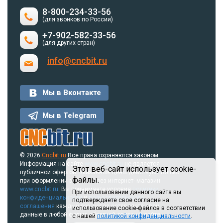
8-800-234-33-56
(для звонков по России)
+7-902-582-33-56
(для других стран)
info@cncbit.ru
Мы в Вконтакте
Мы в Telegram
© 2026
Cncbit.ru
Все права охраняются законом
Информация на сайте
www.cncbit.ru
не является
Этот веб-сайт использует cookie-
публичной офертой. Указанные цены действуют только
файлы.
при оформлении заказа через интернет- магазин
www.cncbit.ru
. Вы принимаете условия
политики
При использовании данного сайта вы
конфиденциальности
и
пользовательского
подтверждаете свое согласие на
соглашения
каждый раз, когда оставляете свои
использование cookie-файлов в соответствии
данные в любой форме обратной связи на сайте.
с нашей
политикой конфиденциальности
.