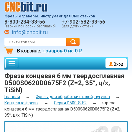
Фрезы и граверы.
Инструмент для CNC станков
8-800-234-33-56
+7-902-582-33-56
(звонки по России бесплатно)
(для других стран)
info@cncbit.ru
В корзине:
товаров
0
на
0
₽
Toggle
Вход
navigation
Фреза концевая 6 мм твердосплавная
D500S0620D0675F2 (Z=2, 35°, ц/х,
TiSiN)
→
→
Главная
Фрезы для обработки сталей, чугунов
→
→
Фреза
Концевые фрезы
Серия D500-S-F2
концевая 6 мм твердосплавная D500S0620D0675F2 (Z=2,
35°, ц/х, TiSiN)