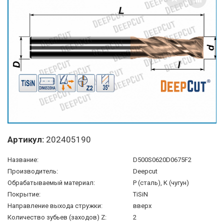
Артикул:
202405190
Название:
D500S0620D0675F2
Производитель:
Deepcut
Обрабатываемый материал:
P (сталь), K (чугун)
Покрытие:
TiSiN
Направление выхода стружки:
вверх
Количество зубьев (заходов) Z:
2