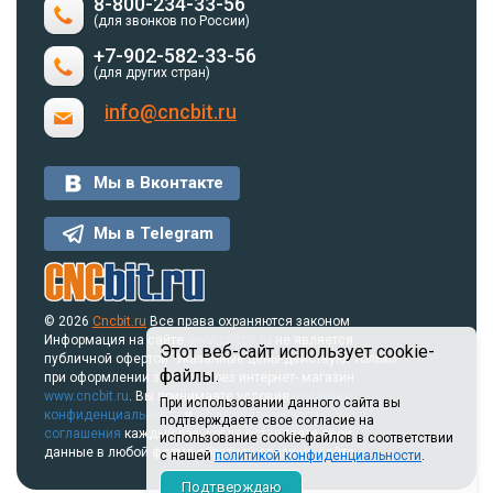
8-800-234-33-56
(для звонков по России)
+7-902-582-33-56
(для других стран)
info@cncbit.ru
Мы в Вконтакте
Мы в Telegram
© 2026
Cncbit.ru
Все права охраняются законом
Информация на сайте
www.cncbit.ru
не является
Этот веб-сайт использует cookie-
публичной офертой. Указанные цены действуют только
файлы.
при оформлении заказа через интернет- магазин
www.cncbit.ru
. Вы принимаете условия
политики
При использовании данного сайта вы
конфиденциальности
и
пользовательского
подтверждаете свое согласие на
соглашения
каждый раз, когда оставляете свои
использование cookie-файлов в соответствии
данные в любой форме обратной связи на сайте.
с нашей
политикой конфиденциальности
.
Подтверждаю