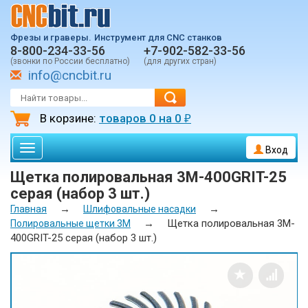
Фрезы и граверы.
Инструмент для CNC станков
8-800-234-33-56
+7-902-582-33-56
(звонки по России бесплатно)
(для других стран)
info@cncbit.ru
В корзине:
товаров
0
на
0
₽
Toggle
Вход
navigation
Щетка полировальная 3M-400GRIT-25
серая (набор 3 шт.)
→
→
Главная
Шлифовальные насадки
→
Щетка полировальная 3M-
Полировальные щетки 3M
400GRIT-25 серая (набор 3 шт.)