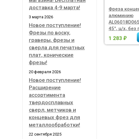
магазина! Бесплатная
доставка 4-9 марта!
Фреза конце
алюминию
3 марта 2026
AL06018D065
Новое поступление!
45°, ц/х, без
Фрезы по воску,
1 283
₽
граверы, фрезы и
сверла для печатных
плат, конические
фрезы!
20 февраля 2026
Новое поступление!
Расширение
ассортимента
твердосплавных
сверл, метчиков и
концевых фрез для
металлообработки!
22 сентября 2025