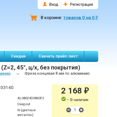
Вход
Регистрация
В корзине:
товаров
0
на
0
₽
Скидки
Скачать прайс-лист
=2, 45°, ц/х, без покрытия)
→
Фреза концевая 8 мм по алюминию
юминию
103140
2 168
₽
AL08024D0860F2
− В наличии
Deepcut
N (цветные
металлы)