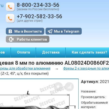
8-800-234-33-56
ru
(звонки по России бесплатно)
+7-902-582-33-56
(для других стран)
Мы в Вконтакте
Мы в Telegram
Работы клиентов
ров
Оплата
Доставка
Как сделать заказ?
евая 8 мм по алюминию AL08024D0860F2 (Z
→
резы для обработки алюминия
Фрезы 2-х заходные по ал
Z=2, 45°, ц/х, без покрытия)
Артикул:
202
Название:
Производитель:
Обрабатываемый
материал: