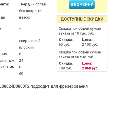
ента:
Твердый сплав
без покрытия
ода
вверх
ДОСТУПНЫЕ СКИДКИ
Скидка при общей сумме
в
2
заказа от 10 тыс. руб.
Скидка:
Цена:
спиральный
65 руб.
2 103 руб.
плоский
Скидка при общей сумме
, мм:
8
заказа от 50 тыс. руб.
ти l, мм:
24
Скидка:
Цена:
а D, мм:
8
108 руб.
2 060 руб.
:
60
AL08024D0860F2 подходит для фрезерования