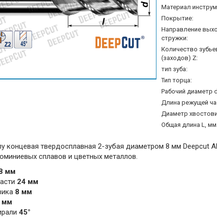
Материал инструм
Покрытие:
Направление вых
стружки:
Количество зубье
(заходов) Z:
тип зуба:
Тип торца:
Рабочий диаметр d
Длина режущей час
Диаметр хвостовик
Общая длина L, мм
лу концевая твердосплавная 2-зубая диаметром 8 мм Deepcut 
юминиевых сплавов и цветных металлов.
8 мм
части
24 мм
вика
8 мм
 мм
пирали
45°