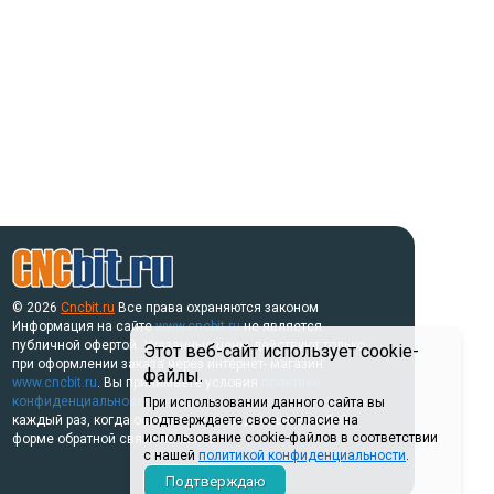
© 2026
Cncbit.ru
Все права охраняются законом
Информация на сайте
www.cncbit.ru
не является
публичной офертой. Указанные цены действуют только
Этот веб-сайт использует cookie-
при оформлении заказа через интернет- магазин
файлы.
www.cncbit.ru
. Вы принимаете условия
политики
конфиденциальности
и
пользовательского соглашения
При использовании данного сайта вы
каждый раз, когда оставляете свои данные в любой
подтверждаете свое согласие на
использование cookie-файлов в соответствии
форме обратной связи на сайте.
с нашей
политикой конфиденциальности
.
Подтверждаю