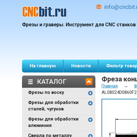
info@cncbit.
Фрезы и граверы.
Инструмент для CNC станков
На главную
Новости
Фильтр това
Фреза конц
КАТАЛОГ
→
Главная
Ф
Фрезы по воску
AL08024D0860F2 (
Фрезы для обработки
сталей, чугунов
Фрезы для обработки
алюминия
Сверла по металлу