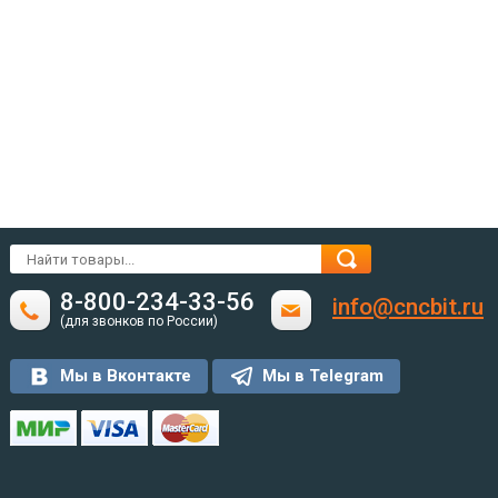
8-800-234-33-56
info@cncbit.ru
(для звонков по России)
Мы в Вконтакте
Мы в Telegram