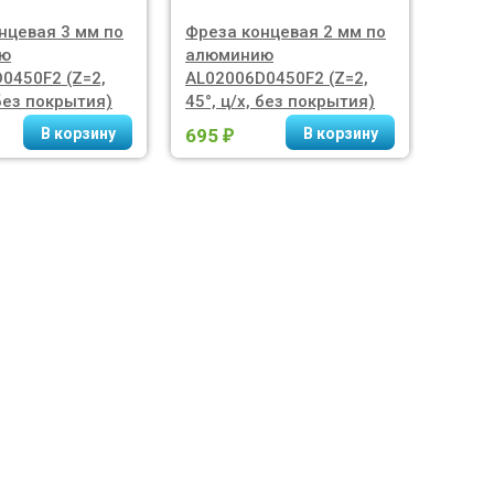
нцевая 3 мм по
Фреза концевая 2 мм по
Фрез
ю
алюминию
по а
0450F2 (Z=2,
AL02006D0450F2 (Z=2,
AL100
 без покрытия)
45°, ц/х, без покрытия)
45°, 
695
3 98
₽