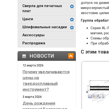
допуск на диам
Сверла для печатных
микрозернистый
плат
хвостовик цили
Цанги
Группа обрабат
Шлифовальные насадки
Серия AL-
магния, ра
Аксессуары
Схемы обра
Распродажа
При обраб
С этим тов
НОВОСТИ
12 марта 2026
Почему увеличиваются
цены на
твердосплавный
инструмент?
3 марта 2026
День рождения