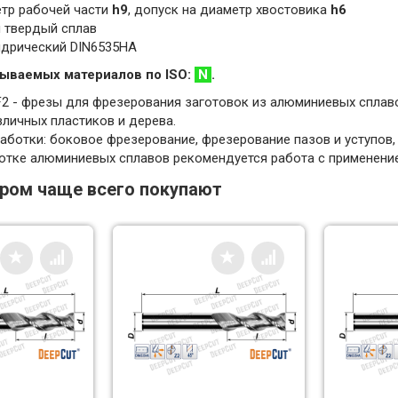
етр рабочей части
h9
, допуск на диаметр хвостовика
h6
 твердый сплав
ндрический DIN6535HA
ываемых материалов по ISO:
N
.
F2 - фрезы для фрезерования заготовок из алюминиевых сплав
зличных пластиков и дерева.
ботки: боковое фрезерование, фрезерование пазов и уступов, 
отке алюминиевых сплавов рекомендуется работа с применени
аром чаще всего покупают