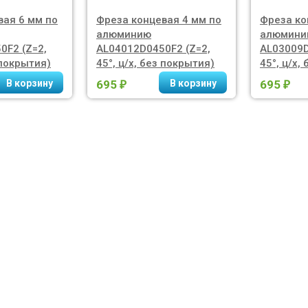
вая 6 мм по
Фреза концевая 4 мм по
Фреза ко
алюминию
алюмини
0F2 (Z=2,
AL04012D0450F2 (Z=2,
AL03009D
 покрытия)
45°, ц/х, без покрытия)
45°, ц/х,
695
695
₽
₽