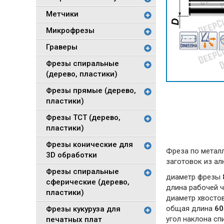
Метчики
Микрофрезы
Граверы
Фрезы спиральные
(дерево, пластики)
Фрезы прямые (дерево,
пластики)
Фрезы TCT (дерево,
пластики)
Фрезы конические для
Фреза по метал
3D обработки
заготовок из ал
Фрезы спиральные
диаметр фрезы
сферические (дерево,
длина рабочей 
пластики)
диаметр хвосто
общая длина
60
Фрезы кукуруза для
угол наклона с
печатных плат