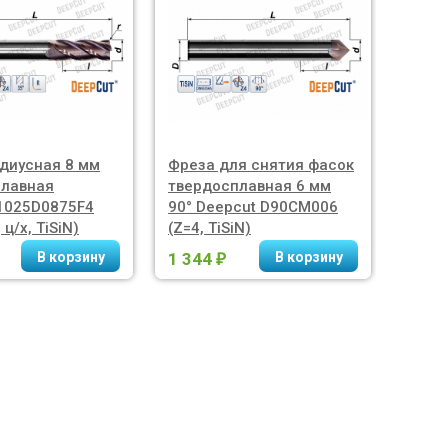
диусная 8 мм
Фреза для снятия фасок
Фреза
плавная
твердосплавная 6 мм
алюм
1025D0875F4
90° Deepcut D90CM006
AL040
 ц/х, TiSiN)
(Z=4, TiSiN)
45°, 
1 344
695
₽