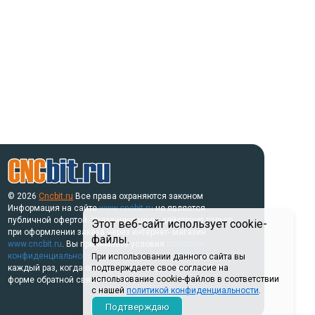
© 2026
Cncbit.ru
Все права охраняются законом
Информация на сайте
www.cncbit.ru
не является
публичной офертой. Указанные цены действуют только
Этот веб-сайт использует cookie-
при оформлении заказа через интернет- магазин
файлы.
www.cncbit.ru
. Вы принимаете условия
политики
конфиденциальности
и
пользовательского соглашения
При использовании данного сайта вы
каждый раз, когда оставляете свои данные в любой
подтверждаете свое согласие на
использование cookie-файлов в соответствии
форме обратной связи на сайте.
с нашей
политикой конфиденциальности
.
Подтверждаю