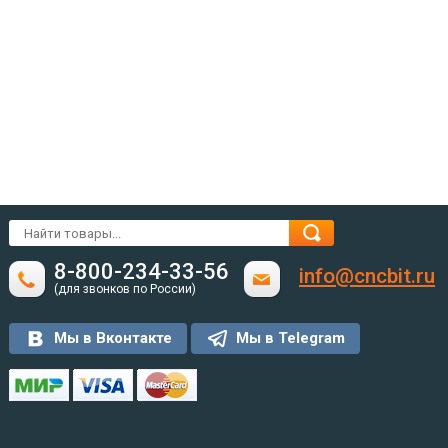
8-800-234-33-56
info@cncbit.ru
(для звонков по России)
Мы в Вконтакте
Мы в Telegram