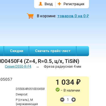
Вход
Регистрация
В корзине:
товаров
0
на
0
₽
Скидки
Скачать прайс-лист
450F4 (Z=4, R=0.5, ц/х, TiSiN)
→
→
Фреза радиусная 4 мм
Серия D550-R-F4
405057
1 034
₽
D550S4R0510D0450F4
− В наличии
Deepcut
P (сталь), M
(нержавеющая