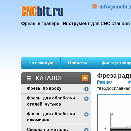
info@cncbit.
Фрезы и граверы.
Инструмент для CNC станков
На главную
Новости
Фильтр това
Фреза ради
КАТАЛОГ
→
Главная
Ф
Фрезы по воску
твердосплавная D
Фрезы для обработки
сталей, чугунов
Фрезы для обработки
алюминия
Сверла по металлу