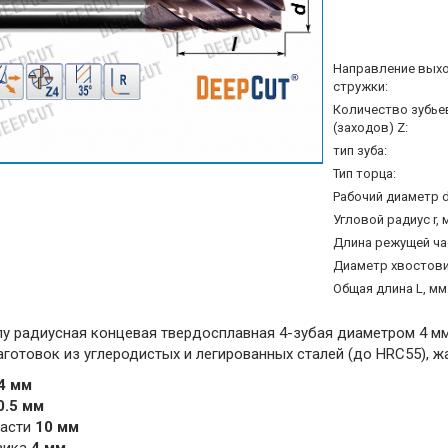
Направление вых
стружки:
Количество зубье
(заходов) Z:
тип зуба:
Тип торца:
Рабочий диаметр d
Угловой радиус r, 
Длина режущей час
Диаметр хвостовик
Общая длина L, мм
лу радиусная концевая твердосплавная 4-зубая диаметром 4 м
готовок из углеродистых и легированных сталей (до HRC55), ж
4 мм
0.5 мм
части
10 мм