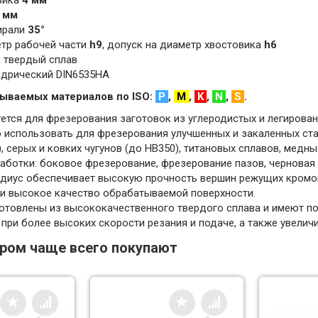
вика
4 мм
 мм
пирали
35°
етр рабочей части
h9
, допуск на диаметр хвостовика
h6
 твердый сплав
ндрический DIN6535HA
ываемых материалов по ISO:
P
,
M
,
K
,
N
,
S
.
ется для фрезерования заготовок из углеродистых и легирован
 использовать для фрезерования улучшенных и закаленных ст
, серых и ковких чугунов (до HB350), титановых сплавов, медны
аботки: боковое фрезерование, фрезерование пазов, черновая 
адиус обеспечивает высокую прочность вершин режущих кромок
 и высокое качество обрабатываемой поверхности.
отовлены из высококачественного твердого сплава и имеют пок
при более высоких скорости резания и подаче, а также увелич
аром чаще всего покупают