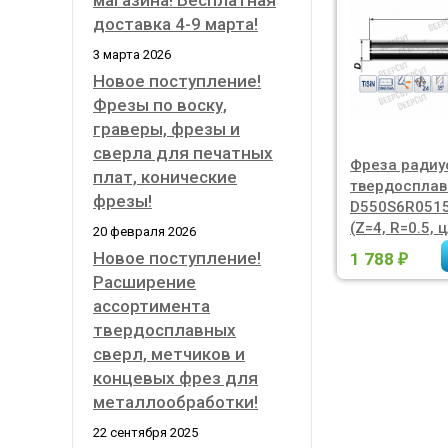
магазина! Бесплатная
доставка 4-9 марта!
3 марта 2026
Новое поступление!
Фрезы по воску,
граверы, фрезы и
сверла для печатных
Фреза радиу
плат, конические
твердосплав
фрезы!
D550S6R051
(Z=4, R=0.5, ц
20 февраля 2026
Новое поступление!
1 788
₽
Расширение
ассортимента
твердосплавных
сверл, метчиков и
концевых фрез для
металлообработки!
22 сентября 2025