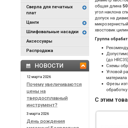
диаметр хвосто
общая длина
50
Сверла для печатных
угол наклона с
плат
допуск на диам
Цанги
микрозернистый
хвостовик цили
Шлифовальные насадки
Группа обрабат
Аксессуары
Рекоменду
Распродажа
Допустимо
(до HRC35)
НОВОСТИ
Схемы обр
Угловой р
12 марта 2026
материала
Фрезы изг
Почему увеличиваются
обработку 
цены на
твердосплавный
С этим тов
инструмент?
3 марта 2026
День рождения