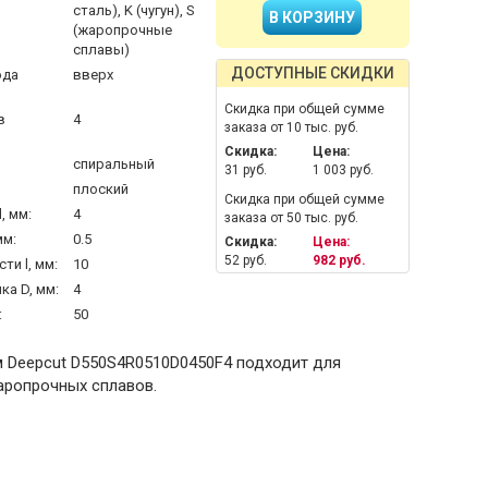
сталь), K (чугун), S
(жаропрочные
сплавы)
ДОСТУПНЫЕ СКИДКИ
ода
вверх
Скидка при общей сумме
в
4
заказа от 10 тыс. руб.
Скидка:
Цена:
спиральный
31 руб.
1 003 руб.
плоский
Скидка при общей сумме
, мм:
4
заказа от 50 тыс. руб.
мм:
0.5
Скидка:
Цена:
52 руб.
982 руб.
ти l, мм:
10
а D, мм:
4
:
50
м Deepcut D550S4R0510D0450F4 подходит для
аропрочных сплавов.