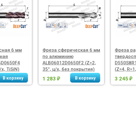
сная 6 мм
Фреза сферическая 6 мм
Фреза ра
ная
по алюминию
твердос
5D0650F4
ALB06012D0650F2 (Z=2,
D550S8R
/х, TiSiN)
35°, ц/х, без покрытия)
(Z=4, R=1,
1 283
3 245
₽
₽