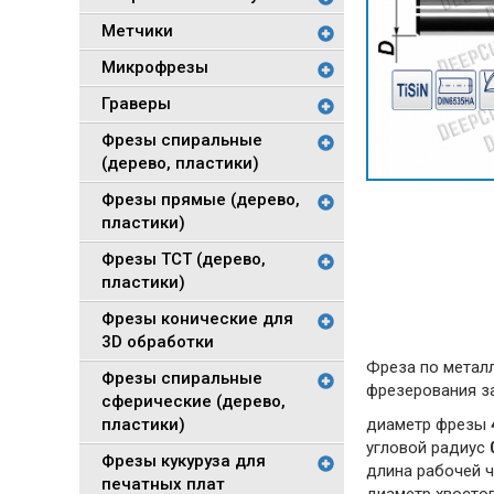
Метчики
Микрофрезы
Граверы
Фрезы спиральные
(дерево, пластики)
Фрезы прямые (дерево,
пластики)
Фрезы TCT (дерево,
пластики)
Фрезы конические для
3D обработки
Фреза по метал
Фрезы спиральные
фрезерования за
сферические (дерево,
пластики)
диаметр фрезы
угловой радиус
Фрезы кукуруза для
длина рабочей 
печатных плат