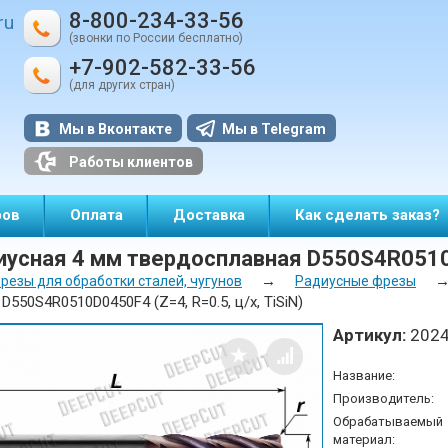
8-800-234-33-56
ru
(звонки по России бесплатно)
+7-902-582-33-56
(для других стран)
Мы в Вконтакте
Мы в Telegram
Работы клиентов
ров
Оплата
Доставка
Как сделать заказ?
усная 4 мм твердосплавная D550S4R0510D0
→
резы для обработки сталей, чугунов
Радиусные фрезы
550S4R0510D0450F4 (Z=4, R=0.5, ц/х, TiSiN)
Артикул:
202
Название:
Производитель:
Обрабатываемый
материал: