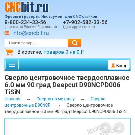
Фрезы и граверы.
Инструмент для CNC станков
8-800-234-33-56
+7-902-582-33-56
(звонки по России бесплатно)
(для других стран)
info@cncbit.ru
В корзине:
товаров
0
на
0
₽
Toggle
Вход
navigation
Сверло центровочное твердосплавное
6.0 мм 90 град Deepcut D90NCPD006
TiSiN
→
→
Главная
Сверла по металлу
Сверла
→
Сверло центровочное
центровочные D90NCP
твердосплавное 6.0 мм 90 град Deepcut D90NCPD006 TiSiN