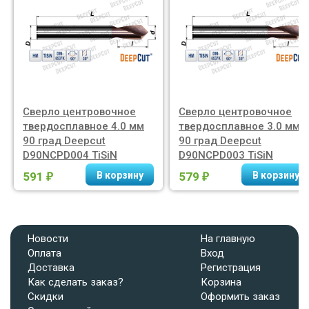
Сверло центровочное
Сверло центровочное
твердосплавное 4.0 мм
твердосплавное 3.0 мм
90 град Deepcut
90 град Deepcut
D90NCPD004 TiSiN
D90NCPD003 TiSiN
591
579
₽
₽
Новости
На главную
Оплата
Вход
Доставка
Регистрация
Как сделать заказ?
Корзина
Скидки
Оформить заказ