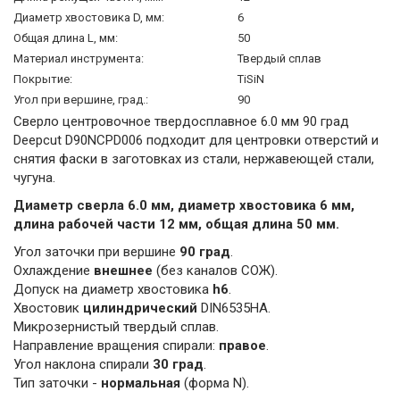
Диаметр хвостовика D, мм:
6
Общая длина L, мм:
50
Материал инструмента:
Твердый сплав
Покрытие:
TiSiN
Угол при вершине, град.:
90
Сверло центровочное твердосплавное 6.0 мм 90 град
Deepcut D90NCPD006 подходит для центровки отверстий и
снятия фаски в заготовках из стали, нержавеющей стали,
чугуна.
Диаметр сверла 6.0 мм, диаметр хвостовика 6 мм,
длина рабочей части 12 мм, общая длина 50 мм.
Угол заточки при вершине
90 град
.
Охлаждение
внешнее
(без каналов СОЖ).
Допуск на диаметр хвостовика
h6
.
Хвостовик
цилиндрический
DIN6535HA.
Микрозернистый твердый сплав.
Направление вращения спирали:
правое
.
Угол наклона спирали
30 град
.
Тип заточки -
нормальная
(форма N).