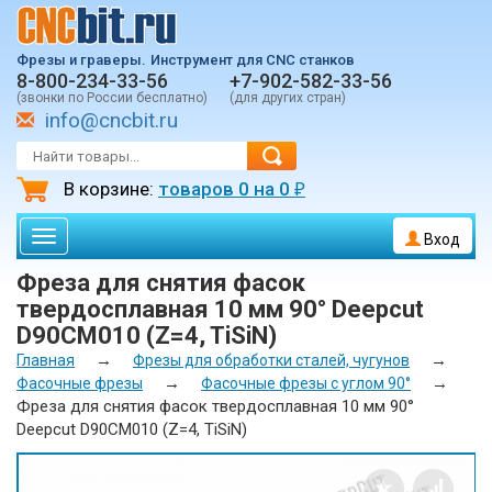
Фрезы и граверы.
Инструмент для CNC станков
8-800-234-33-56
+7-902-582-33-56
(звонки по России бесплатно)
(для других стран)
info@cncbit.ru
В корзине:
товаров
0
на
0
₽
Toggle
Вход
navigation
Фреза для снятия фасок
твердосплавная 10 мм 90° Deepcut
D90CM010 (Z=4, TiSiN)
→
→
Главная
Фрезы для обработки сталей, чугунов
→
→
Фасочные фрезы
Фасочные фрезы с углом 90°
Фреза для снятия фасок твердосплавная 10 мм 90°
Deepcut D90CM010 (Z=4, TiSiN)