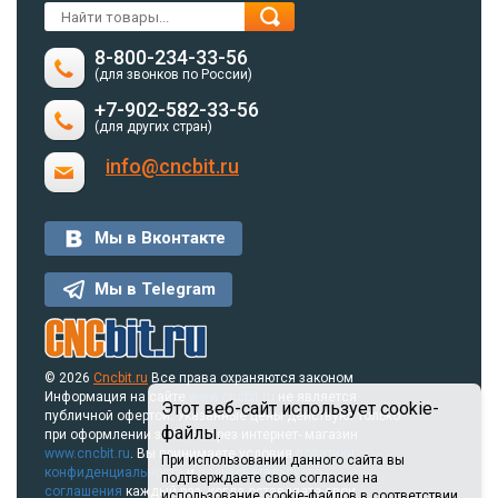
8-800-234-33-56
(для звонков по России)
+7-902-582-33-56
(для других стран)
info@cncbit.ru
Мы в Вконтакте
Мы в Telegram
© 2026
Cncbit.ru
Все права охраняются законом
Информация на сайте
www.cncbit.ru
не является
Этот веб-сайт использует cookie-
публичной офертой. Указанные цены действуют только
файлы.
при оформлении заказа через интернет- магазин
www.cncbit.ru
. Вы принимаете условия
политики
При использовании данного сайта вы
конфиденциальности
и
пользовательского
подтверждаете свое согласие на
соглашения
каждый раз, когда оставляете свои
использование cookie-файлов в соответствии