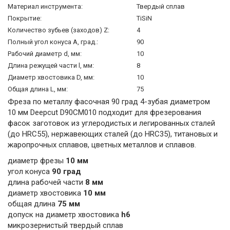
Материал инструмента:
Твердый сплав
Покрытие:
TiSiN
Количество зубьев (заходов) Z:
4
Полный угол конуса А, град.:
90
Рабочий диаметр d, мм:
10
Длина режущей части l, мм:
8
Диаметр хвостовика D, мм:
10
Общая длина L, мм:
75
Фреза по металлу фасочная 90 град 4-зубая диаметром
10 мм Deepcut D90CM010 подходит для фрезерования
фасок заготовок из углеродистых и легированных сталей
(до HRC55), нержавеющих сталей (до HRC35), титановых и
жаропрочных сплавов, цветных металлов и сплавов.
диаметр фрезы
10 мм
угол конуса
90 град
длина рабочей части
8 мм
диаметр хвостовика
10 мм
общая длина
75 мм
допуск на диаметр хвостовика
h6
микрозернистый твердый сплав