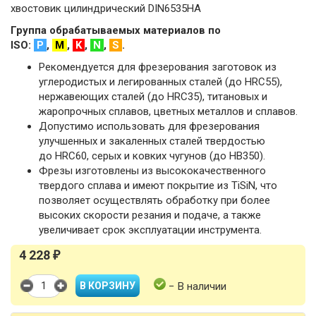
хвостовик цилиндрический DIN6535HA
Группа обрабатываемых материалов по
ISO:
P
,
M
,
K
,
N
,
S
.
Рекомендуется для фрезерования заготовок из
углеродистых и легированных сталей (до HRC55),
нержавеющих сталей (до HRC35), титановых и
жаропрочных сплавов, цветных металлов и сплавов.
Допустимо использовать для фрезерования
улучшенных и закаленных сталей твердостью
до HRC60, серых и ковких чугунов (до HB350).
Фрезы изготовлены из высококачественного
твердого сплава и имеют покрытие из TiSiN, что
позволяет осуществлять обработку при более
высоких скорости резания и подаче, а также
увеличивает срок эксплуатации инструмента.
4 228
₽
− В наличии