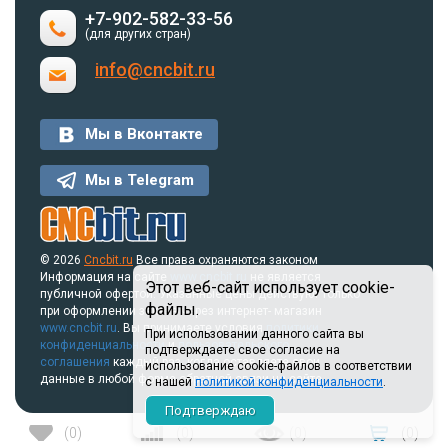
+7-902-582-33-56
(для других стран)
info@cncbit.ru
Мы в Вконтакте
Мы в Telegram
© 2026
Cncbit.ru
Все права охраняются законом
Информация на сайте
www.cncbit.ru
не является
Этот веб-сайт использует cookie-
публичной офертой. Указанные цены действуют только
файлы.
при оформлении заказа через интернет- магазин
www.cncbit.ru
. Вы принимаете условия
политики
При использовании данного сайта вы
конфиденциальности
и
пользовательского
подтверждаете свое согласие на
соглашения
каждый раз, когда оставляете свои
использование cookie-файлов в соответствии
данные в любой форме обратной связи на сайте.
с нашей
политикой конфиденциальности
.
Подтверждаю
(
0
)
(
0
)
(
0
)
(
0
)