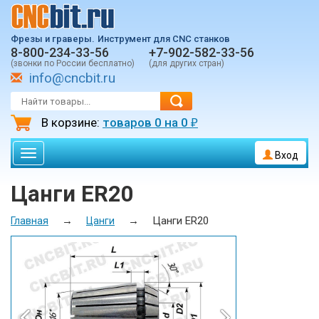
Фрезы и граверы.
Инструмент для CNC станков
8-800-234-33-56
+7-902-582-33-56
(звонки по России бесплатно)
(для других стран)
info@cncbit.ru
В корзине:
товаров
0
на
0
₽
Toggle
Вход
navigation
Цанги ER20
→
→
Цанги ER20
Главная
Цанги