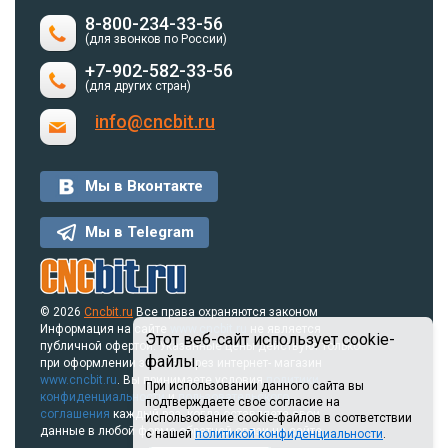
8-800-234-33-56
(для звонков по России)
+7-902-582-33-56
(для других стран)
info@cncbit.ru
Мы в Вконтакте
Мы в Telegram
© 2026
Cncbit.ru
Все права охраняются законом
Информация на сайте
www.cncbit.ru
не является
Этот веб-сайт использует cookie-
публичной офертой. Указанные цены действуют только
файлы.
при оформлении заказа через интернет- магазин
www.cncbit.ru
. Вы принимаете условия
политики
При использовании данного сайта вы
конфиденциальности
и
пользовательского
подтверждаете свое согласие на
соглашения
каждый раз, когда оставляете свои
использование cookie-файлов в соответствии
данные в любой форме обратной связи на сайте.
с нашей
политикой конфиденциальности
.