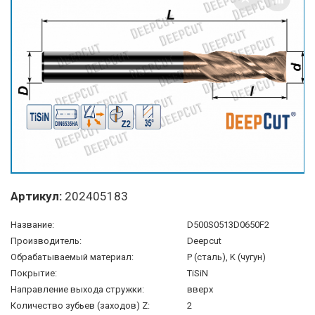
Артикул:
202405183
Название:
D500S0513D0650F2
Производитель:
Deepcut
Обрабатываемый материал:
P (сталь), K (чугун)
Покрытие:
TiSiN
Направление выхода стружки:
вверх
Количество зубьев (заходов) Z:
2