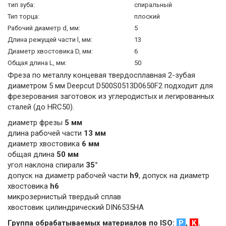
тип зуба:
спиральный
Тип торца:
плоский
Рабочий диаметр d, мм:
5
Длина режущей части l, мм:
13
Диаметр хвостовика D, мм:
6
Общая длина L, мм:
50
Фреза по металлу концевая твердосплавная 2-зубая
диаметром 5 мм Deepcut D500S0513D0650F2 подходит для
фрезерования заготовок из углеродистых и легированных
сталей (до HRC50).
диаметр фрезы
5 мм
длина рабочей части
13 мм
диаметр хвостовика
6 мм
общая длина
50 мм
угол наклона спирали
35°
допуск на диаметр рабочей части
h9
, допуск на диаметр
хвостовика
h6
микрозернистый твердый сплав
хвостовик цилиндрический DIN6535HA
Группа обрабатываемых материалов по ISO:
P
,
K
.