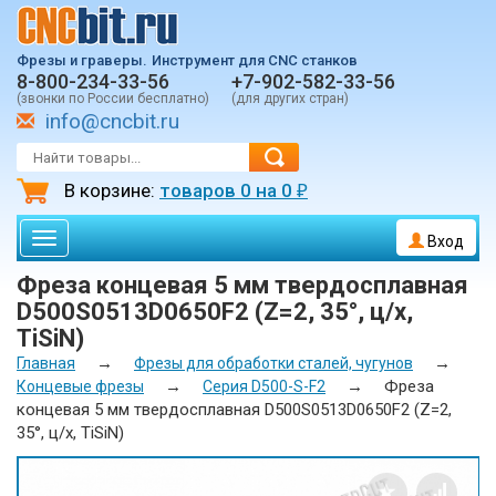
Фрезы и граверы.
Инструмент для CNC станков
8-800-234-33-56
+7-902-582-33-56
(звонки по России бесплатно)
(для других стран)
info@cncbit.ru
В корзине:
товаров
0
на
0
₽
Toggle
Вход
navigation
Фреза концевая 5 мм твердосплавная
D500S0513D0650F2 (Z=2, 35°, ц/х,
TiSiN)
→
→
Главная
Фрезы для обработки сталей, чугунов
→
→
Фреза
Концевые фрезы
Серия D500-S-F2
концевая 5 мм твердосплавная D500S0513D0650F2 (Z=2,
35°, ц/х, TiSiN)