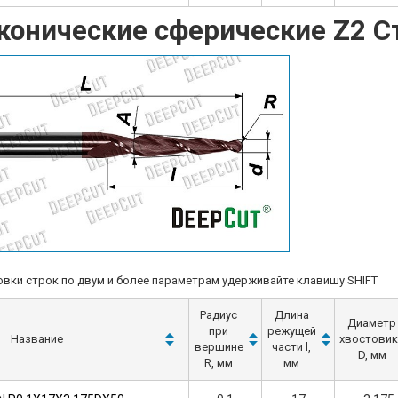
конические сферические Z2 С
вки строк по двум и более параметрам удерживайте клавишу SHIFT
Радиус
Длина
Диаметр
при
режущей
Название
хвостовик
вершине
части l,
D, мм
R, мм
мм