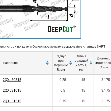
вки строк по двум и более параметрам удерживайте клавишу SHIFT
Радиус
Длина
Диаметр
при
режущей
Название
хвостовик
вершине
части l,
D, мм
R, мм
мм
2QXJ30515
0.25
15
3.175
2QXJ31015
0.5
15
3.175
2QXJ31515
0.75
15
3.175