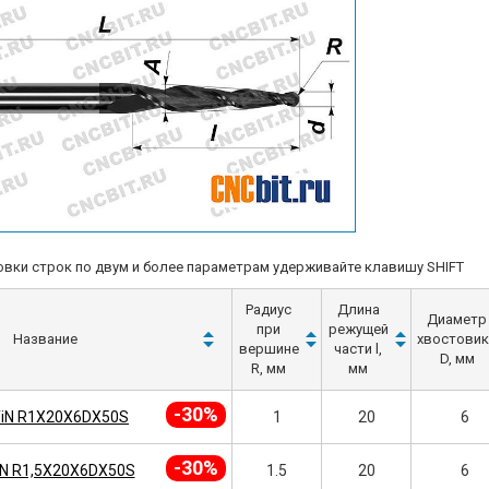
вки строк по двум и более параметрам удерживайте клавишу SHIFT
Радиус
Длина
Диаметр
при
режущей
Название
хвостовик
вершине
части l,
D, мм
R, мм
мм
-30%
TiN R1X20X6DX50S
1
20
6
-30%
iN R1,5X20X6DX50S
1.5
20
6