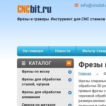
info@cncbit.
Фрезы и граверы.
Инструмент для CNC станков
На главную
Новости
Фильтр това
КАТАЛОГ
Фрезы 
Фрезы по воску
→
Ф
Главная
Фрезы для обработки
Фрезы спиральны
сталей, чугунов
обработки 3D р
прямые фрезы со
Фрезы для обработки
черновой обрабо
алюминия
размера мелких
Сверла по металлу
включает в себ