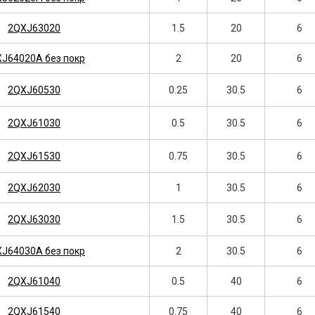
2QXJ63020
1.5
20
6
J64020A без покр
2
20
6
2QXJ60530
0.25
30.5
6
2QXJ61030
0.5
30.5
6
2QXJ61530
0.75
30.5
6
2QXJ62030
1
30.5
6
2QXJ63030
1.5
30.5
6
J64030A без покр
2
30.5
6
2QXJ61040
0.5
40
6
2QXJ61540
0.75
40
6