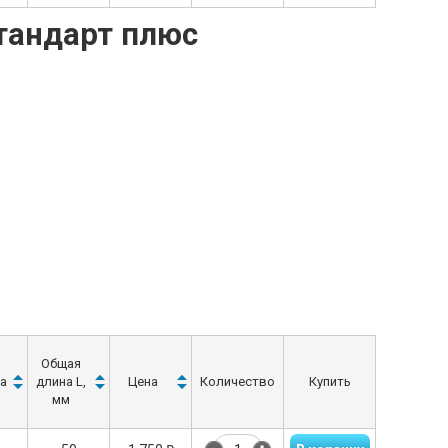
тандарт плюс
Общая
а
длина L,
Цена
Количество
Купить
мм