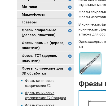
отдельных мелк
Метчики
Фрезы спиральны
Микрофрезы
Фрезы изготовле
Граверы
В конических фр
конические сфе
Фрезы спиральные
а также для обр
(дерево, пластики)
Однозаходные к
Фрезы прямые (дерево,
т.п.
пластики)
Фрезы TCT (дерево,
пластики)
Фрезы конические для
3D обработки
Фрезы конические
Фрезы 
сферические Z2
Фрезы конические
сферические Z2 Стандарт
Фрезы конические