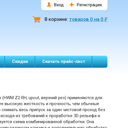
Вход
Регистрация
В корзине:
товаров
0
на
0
₽
Скидки
Скачать прайс-лист
(HWM Z2 RH, upcut, верхний рез) применяются для
ее высокую жесткость и прочность, чем обычные
снимать весь припуск за один чистовой проход без
исходя из требований к проработке 3D рельефа и
зуется схема комбинированной обработки. Она
ьшим радиусом кончика и дополнительную обработку