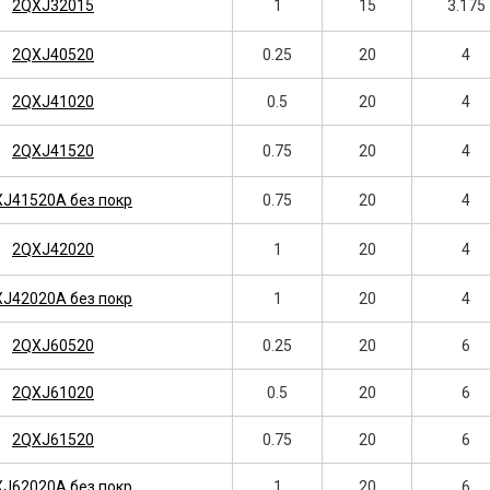
2QXJ32015
1
15
3.175
2QXJ40520
0.25
20
4
2QXJ41020
0.5
20
4
2QXJ41520
0.75
20
4
J41520A без покр
0.75
20
4
2QXJ42020
1
20
4
J42020A без покр
1
20
4
2QXJ60520
0.25
20
6
2QXJ61020
0.5
20
6
2QXJ61520
0.75
20
6
J62020A без покр
1
20
6