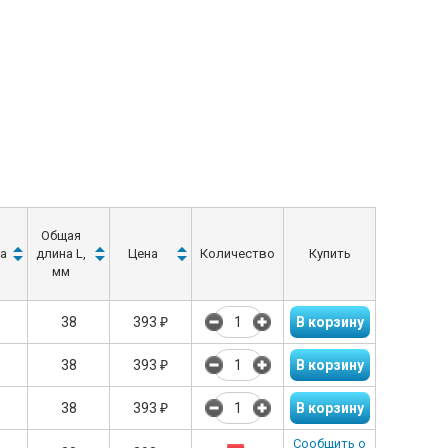
Общая
а
длина L,
Цена
Количество
Купить
мм
38
393
₽
38
393
₽
38
393
₽
Сообщить о