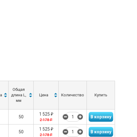
Общая
а
длина L,
Цена
Количество
Купить
мм
1 525
₽
50
2 178
₽
1 525
₽
50
2 178
₽