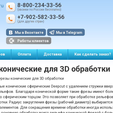
8-800-234-33-56
ru
(звонки по России бесплатно)
+7-902-582-33-56
(для других стран)
Мы в Вконтакте
Мы в Telegram
Работы клиентов
ров
Оплата
Доставка
Как сделать заказ?
конические для 3D обработки
резы конические для 3D обработки
е конические сферические Deepcut с удалением стружки вверх 
ельефов. Благодаря конической форме такие фрезы имеют бол
 сферическим торцом. Это позволяет при обработке рельефов 
тки. Радиус закругления фрезы (рабочий диаметр) выбирается 
 элементов. Для сокращения времени обработки иногда исполь
я основную обработку всего рельефа конической фрезой с бол