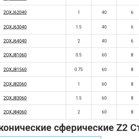
2QXJ62040
1
40
6
2QXJ63040
1.5
40
6
2QXJ64040
2
40
6
2QXJ81060
0.5
60
8
2QXJ81560
0.75
60
8
2QXJ82060
1
60
8
2QXJ83060
1.5
60
8
2QXJ84060
2
60
8
конические сферические Z2 С