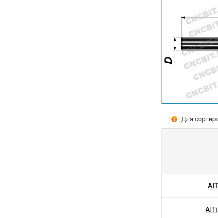
Для сортиро
Al
AlT