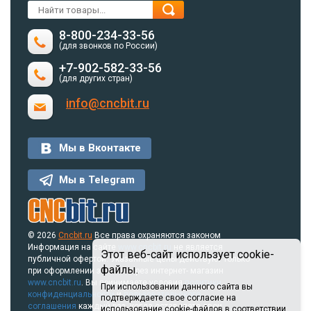
8-800-234-33-56
(для звонков по России)
+7-902-582-33-56
(для других стран)
info@cncbit.ru
Мы в Вконтакте
Мы в Telegram
© 2026
Cncbit.ru
Все права охраняются законом
Информация на сайте
www.cncbit.ru
не является
Этот веб-сайт использует cookie-
публичной офертой. Указанные цены действуют только
файлы.
при оформлении заказа через интернет- магазин
www.cncbit.ru
. Вы принимаете условия
политики
При использовании данного сайта вы
конфиденциальности
и
пользовательского
подтверждаете свое согласие на
соглашения
каждый раз, когда оставляете свои
использование cookie-файлов в соответствии