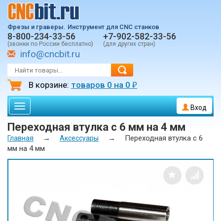
Фрезы и граверы.
Инструмент для CNC станков
8-800-234-33-56
+7-902-582-33-56
(звонки по России бесплатно)
(для других стран)
info@cncbit.ru
В корзине:
товаров
0
на
0
₽
Toggle
Вход
navigation
Переходная втулка с 6 мм на 4 мм
→
→
Переходная втулка с 6
Главная
Аксессуары
мм на 4 мм