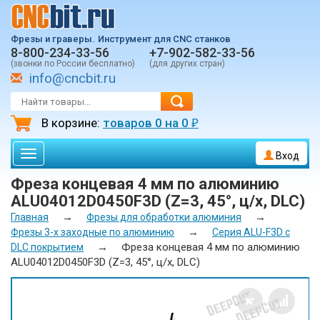
Фрезы и граверы.
Инструмент для CNC станков
8-800-234-33-56
+7-902-582-33-56
(звонки по России бесплатно)
(для других стран)
info@cncbit.ru
В корзине:
товаров
0
на
0
₽
Toggle
Вход
navigation
Фреза концевая 4 мм по алюминию
ALU04012D0450F3D (Z=3, 45°, ц/х, DLC)
→
→
Главная
Фрезы для обработки алюминия
→
Фрезы 3-х заходные по алюминию
Серия ALU-F3D с
→
Фреза концевая 4 мм по алюминию
DLC покрытием
ALU04012D0450F3D (Z=3, 45°, ц/х, DLC)