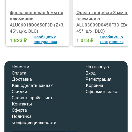
Фреза концевая 6 мм по
Фреза концевая 3 мм по
алюминию
алюминию
ALU06018D0650F3D (Z=3,
ALU03009D0450F3D (Z=3,
45°, ц/х, DLC)
45°, ц/х, DLC)
Сообщить о
Сообщить о
1 823
1 013
₽
₽
поступлении
поступлении
Новости
На главную
Оплата
Вход
Доставка
Регистрация
Как сделать заказ?
Корзина
Скидки
Оформить заказ
Скачать прайс-лист
Контакты
Оферта
Политика
конфиденциальности