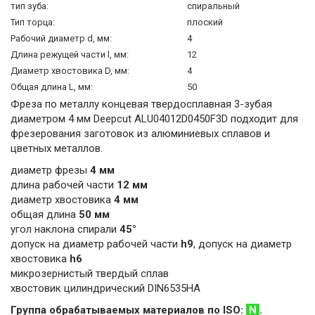
тип зуба:
спиральный
Тип торца:
плоский
Рабочий диаметр d, мм:
4
Длина режущей части l, мм:
12
Диаметр хвостовика D, мм:
4
Общая длина L, мм:
50
Фреза по металлу концевая твердосплавная 3-зубая
диаметром 4 мм Deepcut ALU04012D0450F3D подходит для
фрезерования заготовок из алюминиевых сплавов и
цветных металлов.
диаметр фрезы
4 мм
длина рабочей части
12 мм
диаметр хвостовика
4 мм
общая длина
50 мм
угол наклона спирали
45°
допуск на диаметр рабочей части
h9
, допуск на диаметр
хвостовика
h6
микрозернистый твердый сплав
хвостовик цилиндрический DIN6535HA
Группа обрабатываемых материалов по ISO:
N
.