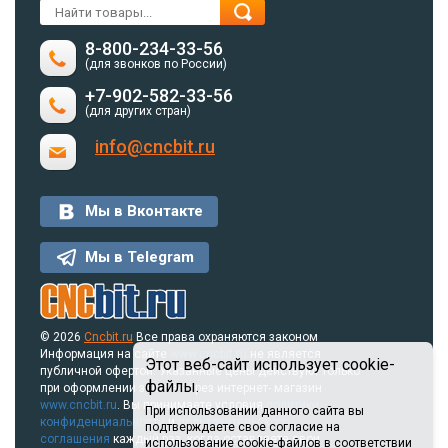
8-800-234-33-56
(для звонков по России)
+7-902-582-33-56
(для других стран)
info@cncbit.ru
Мы в Вконтакте
Мы в Telegram
© 2026
Cncbit.ru
Все права охраняются законом
Информация на сайте
www.cncbit.ru
не является
Этот веб-сайт использует cookie-
публичной офертой. Указанные цены действуют только
файлы.
при оформлении заказа через интернет- магазин
www.cncbit.ru
. Вы принимаете условия
политики
При использовании данного сайта вы
конфиденциальности
и
пользовательского
подтверждаете свое согласие на
соглашения
каждый раз, когда оставляете свои
использование cookie-файлов в соответствии