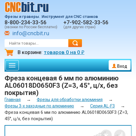
Фрезы и граверы.
Инструмент для CNC станков
8-800-234-33-56
+7-902-582-33-56
(звонки по России бесплатно)
(для других стран)
info@cncbit.ru
В корзине:
товаров
0
на
0
₽
Toggle
Вход
navigation
Фреза концевая 6 мм по алюминию
AL06018D0650F3 (Z=3, 45°, ц/х, без
покрытия)
→
→
Главная
Фрезы для обработки алюминия
→
→
Фрезы 3-х заходные по алюминию
Серия AL-F3
Фреза концевая 6 мм по алюминию AL06018D0650F3 (Z=3,
45°, ц/х, без покрытия)