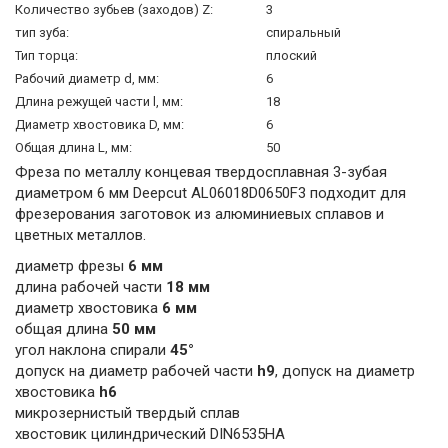
Количество зубьев (заходов) Z:
3
тип зуба:
спиральный
Тип торца:
плоский
Рабочий диаметр d, мм:
6
Длина режущей части l, мм:
18
Диаметр хвостовика D, мм:
6
Общая длина L, мм:
50
Фреза по металлу концевая твердосплавная 3-зубая
диаметром 6 мм Deepcut AL06018D0650F3 подходит для
фрезерования заготовок из алюминиевых сплавов и
цветных металлов.
диаметр фрезы
6 мм
длина рабочей части
18 мм
диаметр хвостовика
6 мм
общая длина
50 мм
угол наклона спирали
45°
допуск на диаметр рабочей части
h9
, допуск на диаметр
хвостовика
h6
микрозернистый твердый сплав
хвостовик цилиндрический DIN6535HA