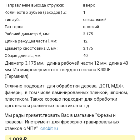
Направление выхода стружки:
вверх
Количество зубьев (заходов) Z:
1
тип зуба:
спиральный
Тип торца:
плоский
Рабочий диаметр d, мм:
3.175
Длина режущей части l, мм:
12
Диаметр хвостовика D, мм:
3.175
Общая длина L, мм:
40
Диаметр 3,175 мм, длина рабочей части 12 мм, длина 40
мм. Из микрозернистого твердого сплава K40UF
(Германия).
Отлично подходит для обработки дерева, ДСП, МДФ,
фанеры, в том числе ламинированных пленкой, шпоном,
пластиком. Также хорошо подходит для обработки
оргстекла и различных пластиков и т.д.
Мы рады приветствовать Вас в магазине "Фрезы и
граверы. Инструмент для фрезерно-гравировальных
станков с ЧПУ"
cncbit.ru
1 008
₽