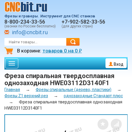
Фрезы и граверы.
Инструмент для CNC станков
8-800-234-33-56
+7-902-582-33-56
(звонки по России бесплатно)
(для других стран)
info@cncbit.ru
В корзине:
товаров
0
на
0
₽
Toggle
Вход
navigation
Фреза спиральная твердосплавная
однозаходная HWE03112D3140F1
→
→
Главная
Фрезы спиральные (дерево, пластики)
→
Фрезы Z1 верхний рез
однозаходные Стандарт плюс
→
Фреза спиральная твердосплавная однозаходная
HWE03112D3140F1