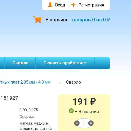
Вход
Регистрация
В корзине:
товаров
0
на
0
₽
Скидки
Скачать прайс-лист
→
Сверло
ных плат 2.05 мм - 4.0 мм
5181927
191
₽
3,00 -3,175
− В наличии
Deepcut
магний, медные
сплавы, пластики