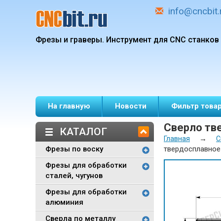
info@cncbit.
Фрезы и граверы.
Инструмент для CNC станков
На главную
Новости
Фильтр това
Сверло тв
КАТАЛОГ
→
Главная
С
Фрезы по воску
твердосплавное
Фрезы для обработки
сталей, чугунов
Фрезы для обработки
алюминия
Сверла по металлу