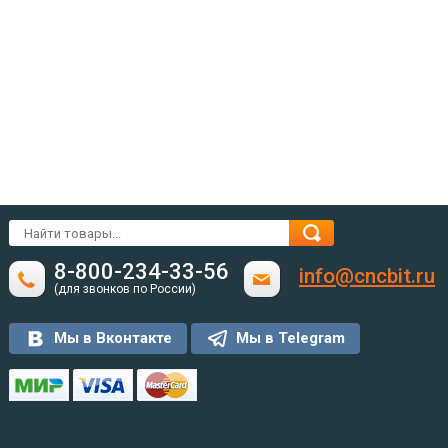
8-800-234-33-56
info@cncbit.ru
(для звонков по России)
Мы в Вконтакте
Мы в Telegram