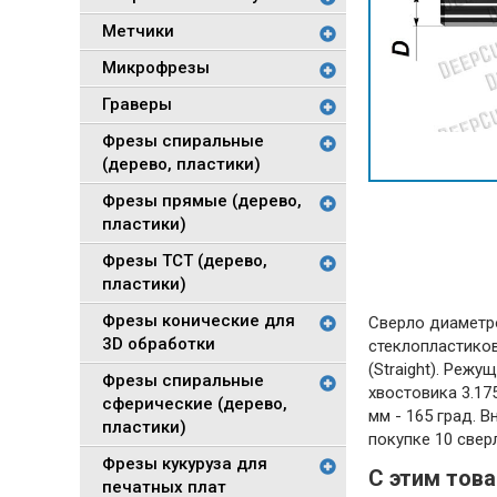
Метчики
Микрофрезы
Граверы
Фрезы спиральные
(дерево, пластики)
Фрезы прямые (дерево,
пластики)
Фрезы TCT (дерево,
пластики)
Фрезы конические для
Сверло диаметро
3D обработки
стеклопластиков
(Straight). Реж
Фрезы спиральные
хвостовика 3.175
сферические (дерево,
мм - 165 град. 
пластики)
покупке 10 свер
Фрезы кукуруза для
С этим тов
печатных плат