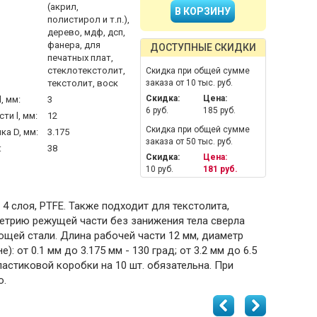
(акрил,
полистирол и т.п.),
дерево, мдф, дсп,
фанера, для
ДОСТУПНЫЕ СКИДКИ
печатных плат,
стеклотекстолит,
Скидка при общей сумме
текстолит, воск
заказа от 10 тыс. руб.
Скидка:
Цена:
, мм:
3
6 руб.
185 руб.
ти l, мм:
12
Скидка при общей сумме
а D, мм:
3.175
заказа от 50 тыс. руб.
:
38
Скидка:
Цена:
10 руб.
181 руб.
 4 слоя, PTFE. Также подходит для текстолита,
метрию режущей части без занижения тела сверла
еющей стали. Длина рабочей части 12 мм, диаметр
: от 0.1 мм до 3.175 мм - 130 град; от 3.2 мм до 6.5
пластиковой коробки на 10 шт. обязательна. При
о.