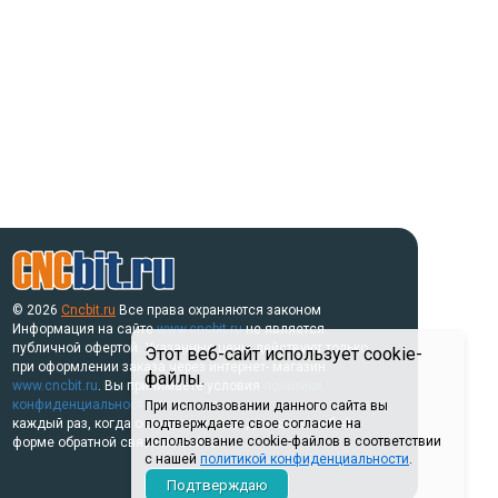
© 2026
Cncbit.ru
Все права охраняются законом
Информация на сайте
www.cncbit.ru
не является
публичной офертой. Указанные цены действуют только
Этот веб-сайт использует cookie-
при оформлении заказа через интернет- магазин
файлы.
www.cncbit.ru
. Вы принимаете условия
политики
конфиденциальности
и
пользовательского соглашения
При использовании данного сайта вы
каждый раз, когда оставляете свои данные в любой
подтверждаете свое согласие на
использование cookie-файлов в соответствии
форме обратной связи на сайте.
с нашей
политикой конфиденциальности
.
Подтверждаю