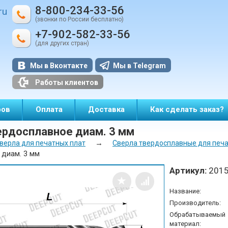
8-800-234-33-56
ru
(звонки по России бесплатно)
+7-902-582-33-56
(для других стран)
Мы в Вконтакте
Мы в Telegram
Работы клиентов
ров
Оплата
Доставка
Как сделать заказ?
ердосплавное диам. 3 мм
→
верла для печатных плат
Сверла твердосплавные для печат
 диам. 3 мм
Артикул:
201
Название:
Производитель:
Обрабатываемый
материал: