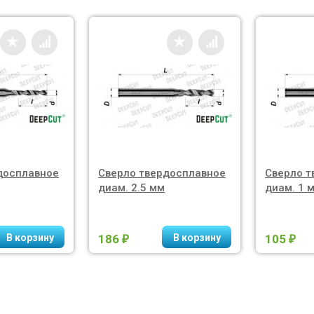
досплавное
Сверло твердосплавное
Сверло т
диам. 2.5 мм
диам. 1 
186
105
₽
₽