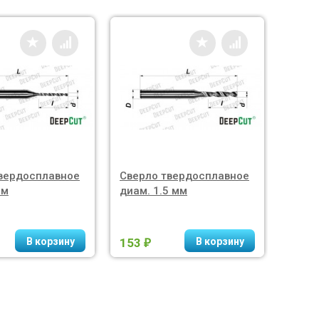
вердосплавное
Сверло твердосплавное
Свер
мм
диам. 1.5 мм
диам.
153
552
₽