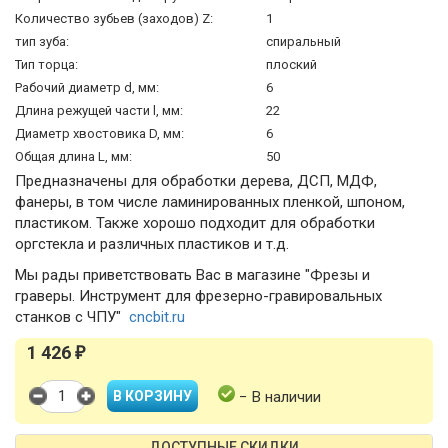
Количество зубьев (заходов) Z:
1
тип зуба:
спиральный
Тип торца:
плоский
Рабочий диаметр d, мм:
6
Длина режущей части l, мм:
22
Диаметр хвостовика D, мм:
6
Общая длина L, мм:
50
Предназначены для обработки дерева, ДСП, МДФ,
фанеры, в том числе ламинированных пленкой, шпоном,
пластиком. Также хорошо подходит для обработки
оргстекла и различных пластиков и т.д.
Мы рады приветствовать Вас в магазине "Фрезы и
граверы. Инструмент для фрезерно-гравировальных
станков с ЧПУ"
cncbit.ru
1 426
₽
− В наличии
ДОСТУПНЫЕ СКИДКИ