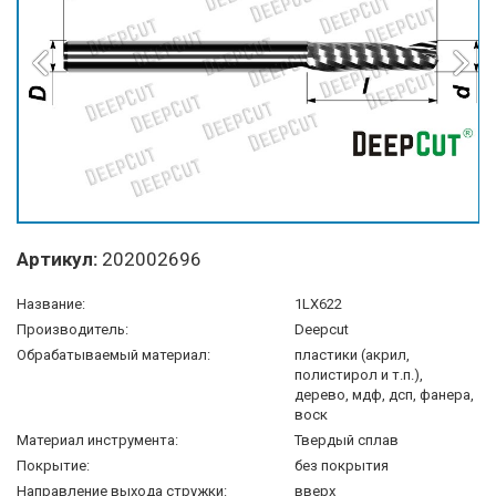
Артикул:
202002696
Название:
1LX622
Производитель:
Deepcut
Обрабатываемый материал:
пластики (акрил,
полистирол и т.п.),
дерево, мдф, дсп, фанера,
воск
Материал инструмента:
Твердый сплав
Покрытие:
без покрытия
Направление выхода стружки:
вверх