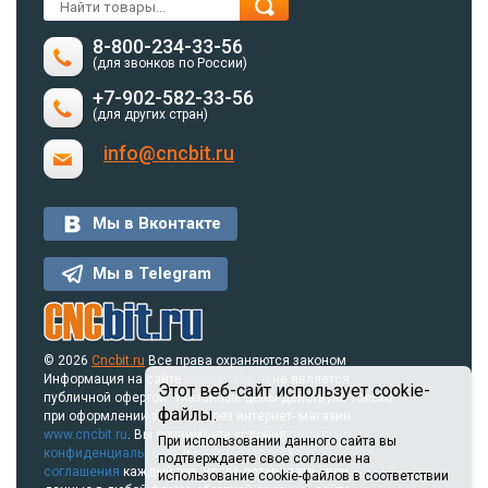
8-800-234-33-56
(для звонков по России)
+7-902-582-33-56
(для других стран)
info@cncbit.ru
Мы в Вконтакте
Мы в Telegram
© 2026
Cncbit.ru
Все права охраняются законом
Информация на сайте
www.cncbit.ru
не является
Этот веб-сайт использует cookie-
публичной офертой. Указанные цены действуют только
файлы.
при оформлении заказа через интернет- магазин
www.cncbit.ru
. Вы принимаете условия
политики
При использовании данного сайта вы
конфиденциальности
и
пользовательского
подтверждаете свое согласие на
соглашения
каждый раз, когда оставляете свои
использование cookie-файлов в соответствии