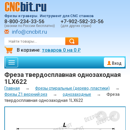
Фрезы и граверы.
Инструмент для CNC станков
8-800-234-33-56
+7-902-582-33-56
(звонки по России бесплатно)
(для других стран)
info@cncbit.ru
В корзине:
товаров
0
на
0
₽
Toggle
Вход
navigation
Фреза твердосплавная однозаходная
1LX622
→
→
Главная
Фрезы спиральные (дерево, пластики)
→
→
Фреза
Фрезы Z1 верхний рез
однозаходные
твердосплавная однозаходная 1LX622