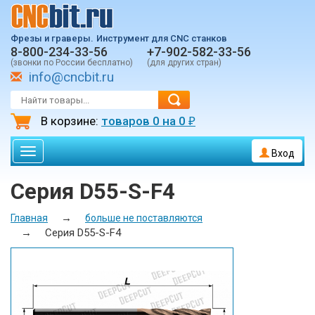
Фрезы и граверы.
Инструмент для CNC станков
8-800-234-33-56
+7-902-582-33-56
(звонки по России бесплатно)
(для других стран)
info@cncbit.ru
В корзине:
товаров
0
на
0
₽
Toggle
Вход
navigation
Серия D55-S-F4
→
Главная
больше не поставляются
→
Серия D55-S-F4