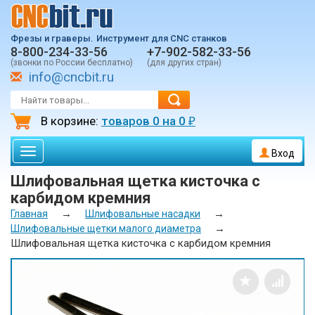
Фрезы и граверы.
Инструмент для CNC станков
8-800-234-33-56
+7-902-582-33-56
(звонки по России бесплатно)
(для других стран)
info@cncbit.ru
В корзине:
товаров
0
на
0
₽
Toggle
Вход
navigation
Шлифовальная щетка кисточка с
карбидом кремния
→
→
Главная
Шлифовальные насадки
→
Шлифовальные щетки малого диаметра
Шлифовальная щетка кисточка с карбидом кремния