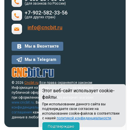
(для звонков по России)
+7-902-582-33-56
(для других стран)
info@cncbit.ru
Мы в Вконтакте
Мы в Telegram
© 2026
Cncbit.ru
Все права охраняются законом
Информация на сайте
www.cncbit.ru
не является
Этот веб-сайт использует cookie-
публичной офертой. Указанные цены действуют только
файлы.
при оформлении заказа через интернет- магазин
www.cncbit.ru
. Вы принимаете условия
политики
При использовании данного сайта вы
конфиденциальности
и
пользовательского
подтверждаете свое согласие на
соглашения
каждый раз, когда оставляете свои
использование cookie-файлов в соответствии
данные в любой форме обратной связи на сайте.
с нашей
политикой конфиденциальности
.
Подтверждаю