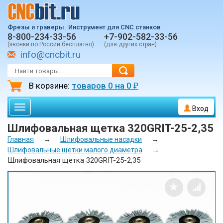
Фрезы и граверы.
Инструмент для CNC станков
8-800-234-33-56
+7-902-582-33-56
(звонки по России бесплатно)
(для других стран)
info@cncbit.ru
В корзине:
товаров
0
на
0
₽
Toggle
Вход
navigation
Шлифовальная щетка 320GRIT-25-2,35
→
→
Главная
Шлифовальные насадки
→
Шлифовальные щетки малого диаметра
Шлифовальная щетка 320GRIT-25-2,35