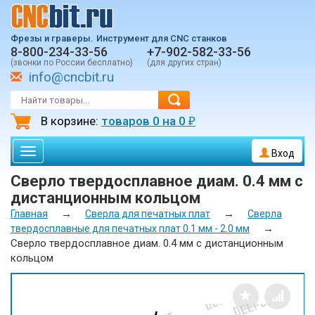
Фрезы и граверы.
Инструмент для CNC станков
8-800-234-33-56
+7-902-582-33-56
(звонки по России бесплатно)
(для других стран)
info@cncbit.ru
В корзине:
товаров
0
на
0
₽
Toggle
Вход
navigation
Сверло твердосплавное диам. 0.4 мм с
дистанционным кольцом
→
→
Главная
Сверла для печатных плат
Сверла
→
твердосплавные для печатных плат 0.1 мм - 2.0 мм
Сверло твердосплавное диам. 0.4 мм с дистанционным
кольцом