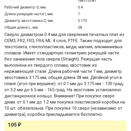
текстолит
Рабочий диаметр d, мм:
0.4
Длина режущей части l, мм:
7
Диаметр хвостовика D, мм:
3.175
Общая длина L, мм:
38
Сверло диаметром 0.4 мм для сверления печатных плат из
CEM3, FR2, FR3, FR4, ML 4 слоя, PTFE. Также подходит для
текстолита, стеклопластиков, меди, магния, алюминиевых
сплавов. Имеет стандартную геометрию режущей части
без занижения тела сверла (Straight). Режущая часть
выполнена из твердого сплава, хвостовик из
нержавеющей стали. Длина рабочей части 7 мм, диаметр
хвостовика 3.175 мм, общая длина 38 мм. Двойной угол в
плане (угол при вершине): от 0.1 мм до 3.175 мм - 130 град;
от 3.2 мм до 6.5 мм - 165 град. На хвостовик установлено
дистанционное кольцо. Внимание! При покупке сверл
диам. от 0.1 мм до 1.2 мм покупка пластиковой коробки на
10 шт. обязательна. При покупке 10 сверл (независимо от
диаметра), коробка прикладывается бесплатно.
105
₽