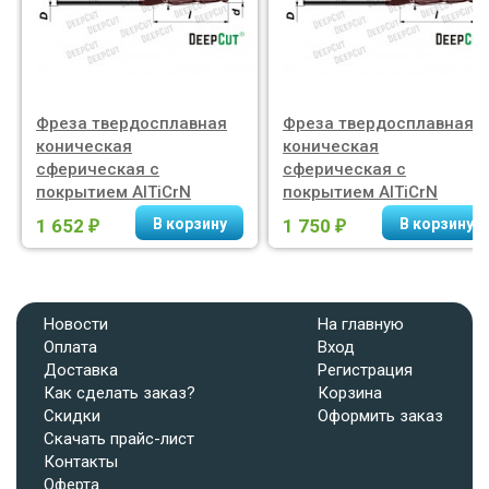
Фреза твердосплавная
Фреза твердосплавная
коническая
коническая
сферическая с
сферическая с
покрытием AlTiCrN
покрытием AlTiCrN
R0,25X15X3,175DX50
R0,1X17X3,175DX50
1 652
1 750
₽
₽
Новости
На главную
Оплата
Вход
Доставка
Регистрация
Как сделать заказ?
Корзина
Скидки
Оформить заказ
Скачать прайс-лист
Контакты
Оферта