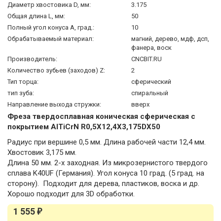
Диаметр хвостовика D, мм:
3.175
Общая длина L, мм:
50
Полный угол конуса А, град.:
10
Обрабатываемый материал:
магний, дерево, мдф, дсп,
фанера, воск
Производитель:
CNCBIT.RU
Количество зубьев (заходов) Z:
2
Тип торца:
сферический
тип зуба:
спиральный
Направление выхода стружки:
вверх
Фреза твердосплавная коническая сферическая с
покрытием AlTiCrN R0,5X12,4X3,175DX50
Радиус при вершине 0,5 мм. Длина рабочей части 12,4 мм.
Хвостовик 3,175 мм.
Длина 50 мм. 2-х заходная. Из микрозернистого твердого
сплава K40UF (Германия). Угол конуса 10 град. (5 град. на
сторону). Подходит для дерева, пластиков, воска и др.
Хорошо подходит для 3D обработки.
1 555
₽