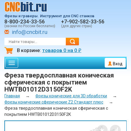
Фрезы и граверы.
Инструмент для CNC станков
8-800-234-33-56
+7-902-582-33-56
(звонки по России бесплатно)
(для других стран)
info@cncbit.ru
В корзине:
товаров
0
на
0
₽
Toggle
Вход
navigation
Фреза твердосплавная коническая
сферическая с покрытием
HWTB01012D3150F2K
→
→
Главная
Фрезы конические для 3D обработки
→
Фрезы конические сферические Z2 Стандарт плюс
Фреза твердосплавная коническая сферическая с
покрытием HWTB01012D3150F2K