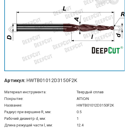
Артикул:
HWTB01012D3150F2K
Материал инструмента:
Твердый сплав
Покрытие:
AlTiCrN
Название:
HWTB01012D3150F2K
Радиус при вершине R, мм:
0.5
Рабочий диаметр d, мм:
1
Длина режущей части l, мм:
12.4