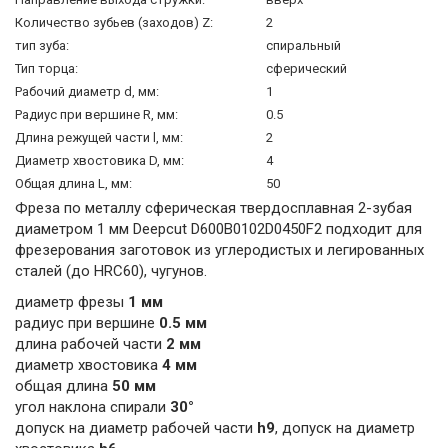
Количество зубьев (заходов) Z:
2
тип зуба:
спиральный
Тип торца:
сферический
Рабочий диаметр d, мм:
1
Радиус при вершине R, мм:
0.5
Длина режущей части l, мм:
2
Диаметр хвостовика D, мм:
4
Общая длина L, мм:
50
Фреза по металлу сферическая твердосплавная 2-зубая
диаметром 1 мм Deepcut D600B0102D0450F2 подходит для
фрезерования заготовок из углеродистых и легированных
сталей (до HRC60), чугунов.
диаметр фрезы
1 мм
радиус при вершине
0.5 мм
длина рабочей части
2 мм
диаметр хвостовика
4 мм
общая длина
50 мм
угол наклона спирали
30°
допуск на диаметр рабочей части
h9
, допуск на диаметр