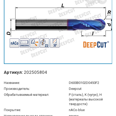
Артикул:
202505804
Название:
D600B0102D0450F2
Производитель:
Deepcut
Обрабатываемый материал:
P (сталь), K (чугун), H
(материалы высокой
твердости)
Покрытие:
nACo-blue
Направление выхода стружки:
вверх