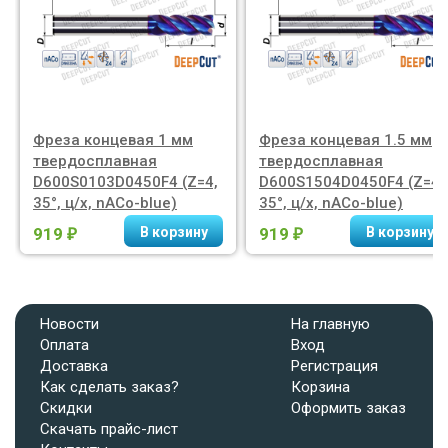
Фреза концевая 1 мм
Фреза концевая 1.5 мм
твердосплавная
твердосплавная
D600S0103D0450F4 (Z=4,
D600S1504D0450F4 (Z=4,
35°, ц/х, nACo-blue)
35°, ц/х, nACo-blue)
919
919
₽
₽
Новости
На главную
Оплата
Вход
Доставка
Регистрация
Как сделать заказ?
Корзина
Скидки
Оформить заказ
Скачать прайс-лист