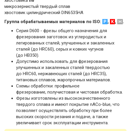
хвостовика
h6
микрозернистый твердый сплав
хвостовик цилиндрический DIN6535HA
Группа обрабатываемых материалов по ISO:
P
,
K
,
H
.
Серия D600 - фрезы общего назначения для
фрезерования заготовок из углеродистых и
легированных сталей, улучшенных и закаленных
сталей (до HRC60), серых и ковких чугунов
(до HB350).
Допустимо использовать для фрезерования
улучшенных и закаленных сталей твердостью
до HRC60, нержавеющих сталей (до HRC35),
титановых сплавов, жаропрочных материалов.
Схемы обработки: профильное
фрезерование, получистовая и чистовая обработка.
Фрезы изготовлены из высококачественного
твердого сплава и имеют покрытие nACo-blue, что
позволяет осуществлять обработку при более
высоких скорости резания и подаче, а также
увеличивает срок эксплуатации инструмента.