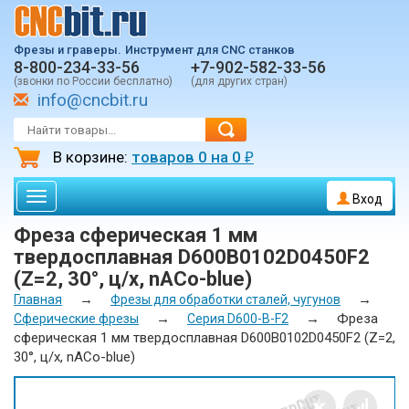
Фрезы и граверы.
Инструмент для CNC станков
8-800-234-33-56
+7-902-582-33-56
(звонки по России бесплатно)
(для других стран)
info@cncbit.ru
В корзине:
товаров
0
на
0
₽
Toggle
Вход
navigation
Фреза сферическая 1 мм
твердосплавная D600B0102D0450F2
(Z=2, 30°, ц/х, nACo-blue)
→
→
Главная
Фрезы для обработки сталей, чугунов
→
→
Фреза
Сферические фрезы
Серия D600-B-F2
сферическая 1 мм твердосплавная D600B0102D0450F2 (Z=2,
30°, ц/х, nACo-blue)