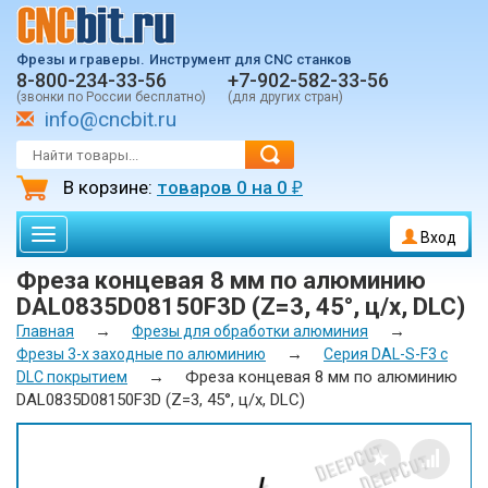
Фрезы и граверы.
Инструмент для CNC станков
8-800-234-33-56
+7-902-582-33-56
(звонки по России бесплатно)
(для других стран)
info@cncbit.ru
В корзине:
товаров
0
на
0
₽
Toggle
Вход
navigation
Фреза концевая 8 мм по алюминию
DAL0835D08150F3D (Z=3, 45°, ц/х, DLC)
→
→
Главная
Фрезы для обработки алюминия
→
Фрезы 3-х заходные по алюминию
Серия DAL-S-F3 c
→
Фреза концевая 8 мм по алюминию
DLC покрытием
DAL0835D08150F3D (Z=3, 45°, ц/х, DLC)