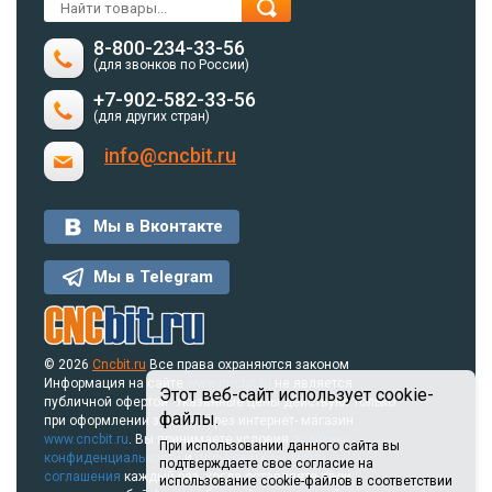
8-800-234-33-56
(для звонков по России)
+7-902-582-33-56
(для других стран)
info@cncbit.ru
Мы в Вконтакте
Мы в Telegram
© 2026
Cncbit.ru
Все права охраняются законом
Информация на сайте
www.cncbit.ru
не является
Этот веб-сайт использует cookie-
публичной офертой. Указанные цены действуют только
файлы.
при оформлении заказа через интернет- магазин
www.cncbit.ru
. Вы принимаете условия
политики
При использовании данного сайта вы
конфиденциальности
и
пользовательского
подтверждаете свое согласие на
соглашения
каждый раз, когда оставляете свои
использование cookie-файлов в соответствии