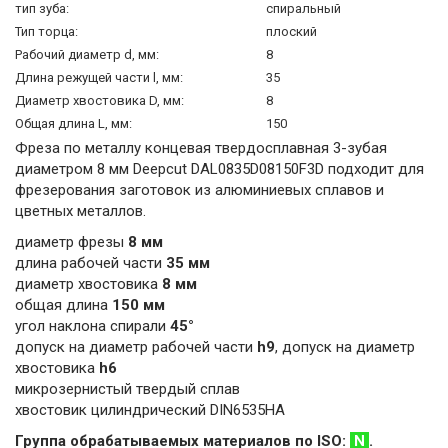
тип зуба:
спиральный
Тип торца:
плоский
Рабочий диаметр d, мм:
8
Длина режущей части l, мм:
35
Диаметр хвостовика D, мм:
8
Общая длина L, мм:
150
Фреза по металлу концевая твердосплавная 3-зубая
диаметром 8 мм Deepcut DAL0835D08150F3D подходит для
фрезерования заготовок из алюминиевых сплавов и
цветных металлов.
диаметр фрезы
8 мм
длина рабочей части
35 мм
диаметр хвостовика
8 мм
общая длина
150 мм
угол наклона спирали
45°
допуск на диаметр рабочей части
h9
, допуск на диаметр
хвостовика
h6
микрозернистый твердый сплав
хвостовик цилиндрический DIN6535HA
Группа обрабатываемых материалов по ISO:
N
.