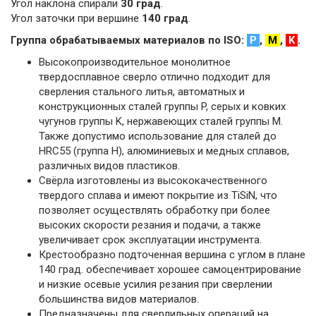
Угол наклона спирали
30 град
.
Угол заточки при вершине
140 град
.
Группа обрабатываемых материалов по ISO:
P
,
M
,
K
.
Высокопроизводительное монолитное
твердосплавное сверло отлично подходит для
сверления стального литья, автоматных и
конструкционных сталей группы P, серых и ковких
чугунов группы K, нержавеющих сталей группы M.
Также допустимо использование для сталей до
HRC55 (группа H), алюминиевых и медных сплавов,
различных видов пластиков.
Свёрла изготовлены из высококачественного
твердого сплава и имеют покрытие из TiSiN, что
позволяет осуществлять обработку при более
высоких скорости резания и подачи, а также
увеличивает срок эксплуатации инструмента.
Крестообразно подточенная вершина с углом в плане
140 град. обеспечивает хорошее самоцентрирование
и низкие осевые усилия резания при сверлении
большинства видов материалов.
Предназначены для сверлильных операций на