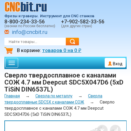
Фрезы и граверы.
Инструмент для CNC станков
8-800-234-33-56
+7-902-582-33-56
(звонки по России бесплатно)
(для других стран)
info@cncbit.ru
В корзине:
товаров
0
на
0
₽
Toggle
Вход
navigation
Сверло твердосплавное с каналами
СОЖ 4.7 мм Deepcut SDС5X047D6 (5xD
TiSiN DIN6537L)
→
→
Главная
Сверла по металлу
Сверла
→
Сверло
твердосплавные SDС5X с каналами СОЖ
твердосплавное с каналами СОЖ 4.7 мм Deepcut
SDС5X047D6 (5xD TiSiN DIN6537L)