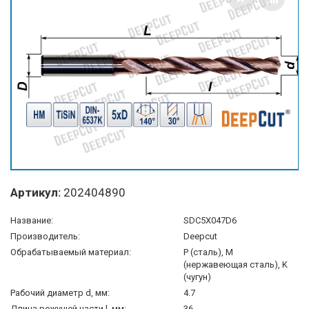
Артикул:
202404890
Название:
SDС5X047D6
Производитель:
Deepcut
Обрабатываемый материал:
P (сталь), M
(нержавеющая сталь), K
(чугун)
Рабочий диаметр d, мм:
4.7
Длина режущей части l, мм:
36