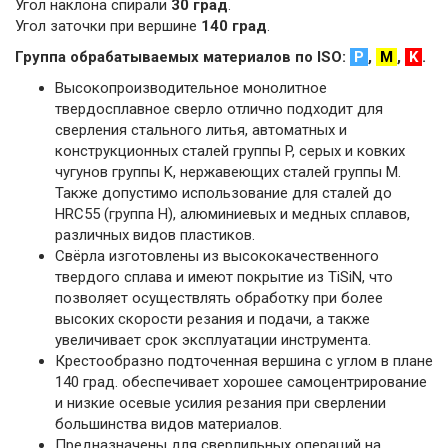
Угол наклона спирали
30 град
.
Угол заточки при вершине
140 град
.
Группа обрабатываемых материалов по ISO:
P
,
M
,
K
.
Высокопроизводительное монолитное
твердосплавное сверло отлично подходит для
сверления стального литья, автоматных и
конструкционных сталей группы P, серых и ковких
чугунов группы K, нержавеющих сталей группы M.
Также допустимо использование для сталей до
HRC55 (группа H), алюминиевых и медных сплавов,
различных видов пластиков.
Свёрла изготовлены из высококачественного
твердого сплава и имеют покрытие из TiSiN, что
позволяет осуществлять обработку при более
высоких скорости резания и подачи, а также
увеличивает срок эксплуатации инструмента.
Крестообразно подточенная вершина с углом в плане
140 град. обеспечивает хорошее самоцентрирование
и низкие осевые усилия резания при сверлении
большинства видов материалов.
Предназначены для сверлильных операций на