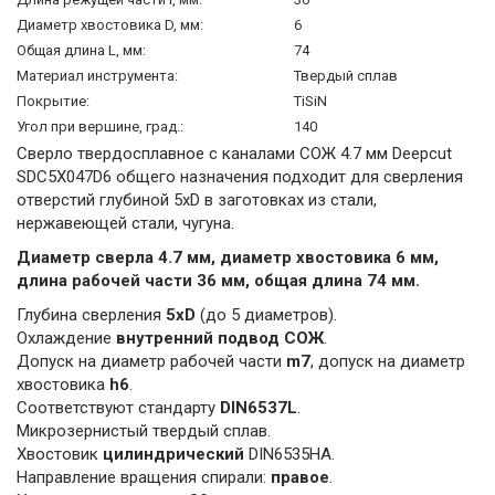
Диаметр хвостовика D, мм:
6
Общая длина L, мм:
74
Материал инструмента:
Твердый сплав
Покрытие:
TiSiN
Угол при вершине, град.:
140
Сверло твердосплавное с каналами СОЖ 4.7 мм Deepcut
SDС5X047D6 общего назначения подходит для сверления
отверстий глубиной 5xD в заготовках из стали,
нержавеющей стали, чугуна.
Диаметр сверла 4.7 мм, диаметр хвостовика 6 мм,
длина рабочей части 36 мм, общая длина 74 мм.
Глубина сверления
5xD
(до 5 диаметров).
Охлаждение
внутренний подвод СОЖ
.
Допуск на диаметр рабочей части
m7
, допуск на диаметр
хвостовика
h6
.
Соответствуют стандарту
DIN6537L
.
Микрозернистый твердый сплав.
Хвостовик
цилиндрический
DIN6535HA.
Направление вращения спирали:
правое
.