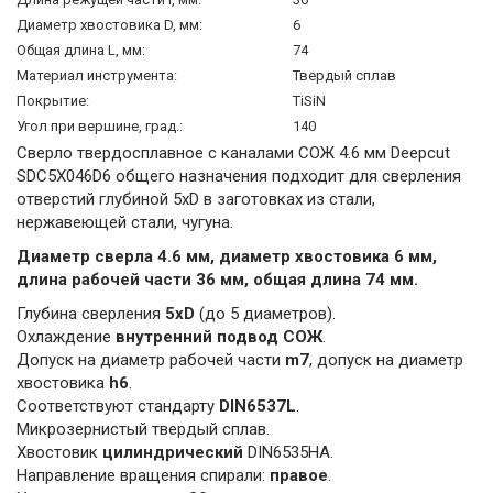
Диаметр хвостовика D, мм:
6
Общая длина L, мм:
74
Материал инструмента:
Твердый сплав
Покрытие:
TiSiN
Угол при вершине, град.:
140
Сверло твердосплавное с каналами СОЖ 4.6 мм Deepcut
SDС5X046D6 общего назначения подходит для сверления
отверстий глубиной 5xD в заготовках из стали,
нержавеющей стали, чугуна.
Диаметр сверла 4.6 мм, диаметр хвостовика 6 мм,
длина рабочей части 36 мм, общая длина 74 мм.
Глубина сверления
5xD
(до 5 диаметров).
Охлаждение
внутренний подвод СОЖ
.
Допуск на диаметр рабочей части
m7
, допуск на диаметр
хвостовика
h6
.
Соответствуют стандарту
DIN6537L
.
Микрозернистый твердый сплав.
Хвостовик
цилиндрический
DIN6535HA.
Направление вращения спирали:
правое
.