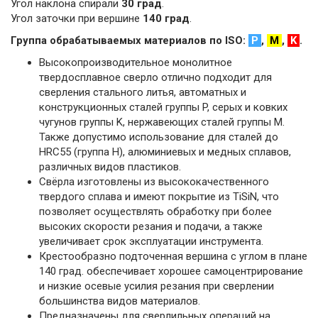
Угол наклона спирали
30 град
.
Угол заточки при вершине
140 град
.
Группа обрабатываемых материалов по ISO:
P
,
M
,
K
.
Высокопроизводительное монолитное
твердосплавное сверло отлично подходит для
сверления стального литья, автоматных и
конструкционных сталей группы P, серых и ковких
чугунов группы K, нержавеющих сталей группы M.
Также допустимо использование для сталей до
HRC55 (группа H), алюминиевых и медных сплавов,
различных видов пластиков.
Свёрла изготовлены из высококачественного
твердого сплава и имеют покрытие из TiSiN, что
позволяет осуществлять обработку при более
высоких скорости резания и подачи, а также
увеличивает срок эксплуатации инструмента.
Крестообразно подточенная вершина с углом в плане
140 град. обеспечивает хорошее самоцентрирование
и низкие осевые усилия резания при сверлении
большинства видов материалов.
Предназначены для сверлильных операций на