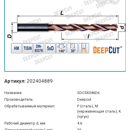
Артикул:
202404889
Название:
SDС5X046D6
Производитель:
Deepcut
Обрабатываемый материал:
P (сталь), M
(нержавеющая сталь), K
(чугун)
Рабочий диаметр d, мм:
4.6
Длина режущей части l, мм:
36