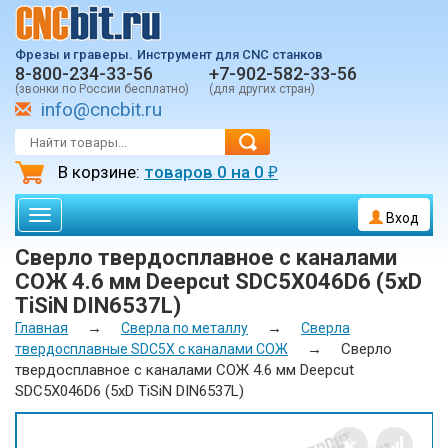
Фрезы и граверы.
Инструмент для CNC станков
8-800-234-33-56
+7-902-582-33-56
(звонки по России бесплатно)
(для других стран)
info@cncbit.ru
В корзине:
товаров
0
на
0
₽
Toggle
Вход
navigation
Сверло твердосплавное с каналами
СОЖ 4.6 мм Deepcut SDС5X046D6 (5xD
TiSiN DIN6537L)
→
→
Главная
Сверла по металлу
Сверла
→
Сверло
твердосплавные SDС5X с каналами СОЖ
твердосплавное с каналами СОЖ 4.6 мм Deepcut
SDС5X046D6 (5xD TiSiN DIN6537L)