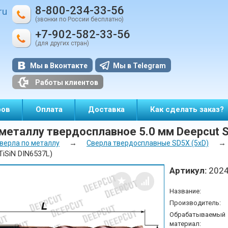
8-800-234-33-56
ru
(звонки по России бесплатно)
+7-902-582-33-56
(для других стран)
Мы в Вконтакте
Мы в Telegram
Работы клиентов
ров
Оплата
Доставка
Как сделать заказ?
металлу твердосплавное 5.0 мм Deepcut S
→
→
верла по металлу
Сверла твердосплавные SD5X (5xD)
TiSiN DIN6537L)
Артикул:
202
Название:
Производитель:
Обрабатываемый
материал: