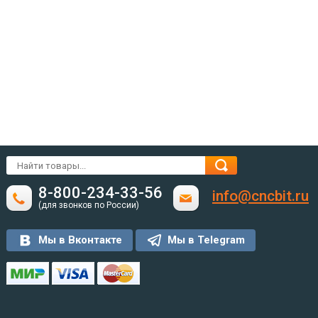
8-800-234-33-56
info@cncbit.ru
(для звонков по России)
Мы в Вконтакте
Мы в Telegram