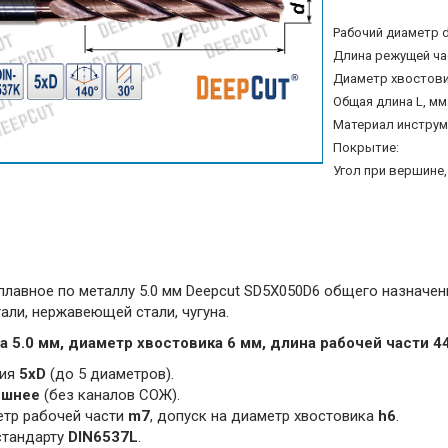
Рабочий диаметр d
Длина режущей час
Диаметр хвостовик
Общая длина L, мм
Материал инструм
Покрытие:
Угол при вершине, 
лавное по металлу 5.0 мм Deepcut SD5X050D6 общего назначени
тали, нержавеющей стали, чугуна.
 5.0 мм, диаметр хвостовика 6 мм, длина рабочей части 4
ния
5xD
(до 5 диаметров).
ешнее
(без каналов СОЖ).
етр рабочей части
m7
, допуск на диаметр хвостовика
h6
.
стандарту
DIN6537L
.