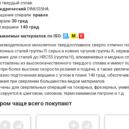
 твердый сплав.
ндрический
DIN6535HA.
ащения спирали:
правое
.
пирали
30 град
.
ри вершине
140 град
.
ываемых материалов по ISO:
P
,
M
,
K
.
изводительное монолитное твердосплавное сверло отлично под
онных сталей группы P, серых и ковких чугунов группы K, нер
ние для сталей до HRC55 (группа H), алюминиевых и медных сп
готовлены из высококачественного твердого сплава и имеют по
при более высоких скорости резания и подачи, а также увелич
азно подточенная вершина с углом в плане 140 град. обеспечи
зания при сверлении большинства видов материалов.
ены для сверлильных операций на токарных, фрезерных, универ
сируется в цанговом, силовом, термозажимном патроне и т.д.
аром чаще всего покупают