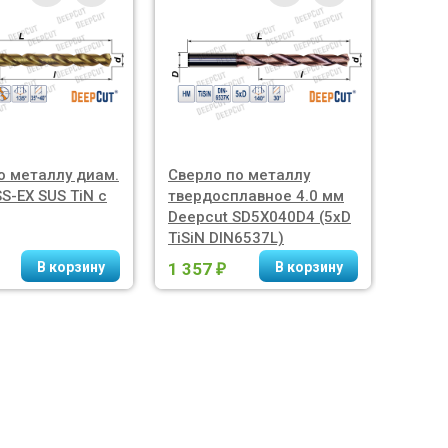
о металлу диам.
Сверло по металлу
Сверл
S-EX SUS TiN с
твердосплавное 4.0 мм
тверд
Deepcut SD5X040D4 (5xD
Deepc
TiSiN DIN6537L)
TiSiN
1 357
2 71
₽