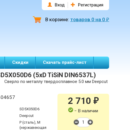
Вход
Регистрация
В корзине:
товаров
0
на
0
₽
Скидки
Скачать прайс-лист
D5X050D6 (5xD TiSiN DIN6537L)
Сверло по металлу твердосплавное 5.0 мм Deepcut
404657
2 710
₽
SD5X050D6
− В наличии
Deepcut
P (сталь), M
(нержавеющая