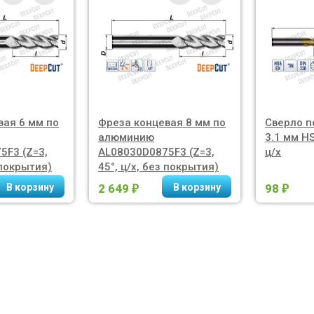
вая 6 мм по
Фреза концевая 8 мм по
Сверло п
алюминию
3.1 мм HS
5F3 (Z=3,
AL08030D0875F3 (Z=3,
ц/х
 покрытия)
45°, ц/х, без покрытия)
2 649
98
₽
₽