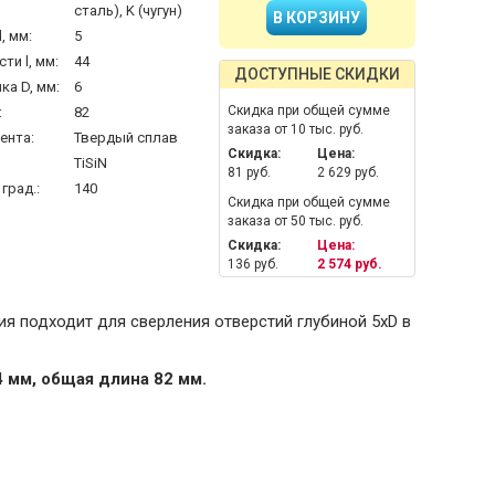
сталь), K (чугун)
, мм:
5
ти l, мм:
44
ДОСТУПНЫЕ СКИДКИ
а D, мм:
6
Скидка при общей сумме
:
82
заказа от 10 тыс. руб.
ента:
Твердый сплав
Скидка:
Цена:
TiSiN
81 руб.
2 629 руб.
град.:
140
Скидка при общей сумме
заказа от 50 тыс. руб.
Скидка:
Цена:
136 руб.
2 574 руб.
я подходит для сверления отверстий глубиной 5xD в
4 мм, общая длина 82 мм.