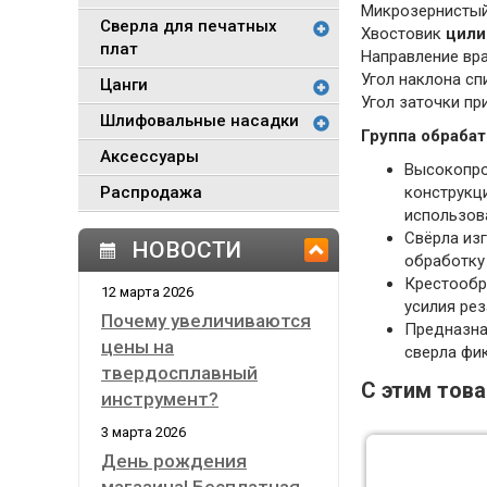
Микрозернистый
Сверла для печатных
Хвостовик
цили
плат
Направление вр
Угол наклона с
Цанги
Угол заточки п
Шлифовальные насадки
Группа обрабат
Аксессуары
Высокопро
Распродажа
конструкци
использова
Свёрла из
НОВОСТИ
обработку 
Крестообр
12 марта 2026
усилия ре
Почему увеличиваются
Предназнач
цены на
сверла фик
твердосплавный
С этим тов
инструмент?
3 марта 2026
День рождения