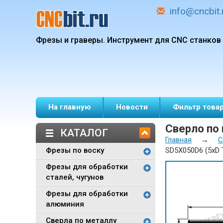
info@cncbit.
Фрезы и граверы.
Инструмент для CNC станков
На главную
Новости
Фильтр това
Сверло по 
КАТАЛОГ
→
Главная
С
Фрезы по воску
SD5X050D6 (5xD 
Фрезы для обработки
сталей, чугунов
Фрезы для обработки
алюминия
Сверла по металлу