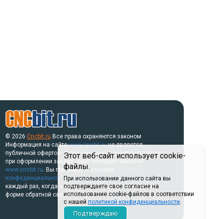
© 2026
Cncbit.ru
Все права охраняются законом
Информация на сайте
www.cncbit.ru
не является
публичной офертой. Указанные цены действуют только
Этот веб-сайт использует cookie-
при оформлении заказа через интернет- магазин
файлы.
www.cncbit.ru
. Вы принимаете условия
политики
конфиденциальности
и
пользовательского соглашения
При использовании данного сайта вы
каждый раз, когда оставляете свои данные в любой
подтверждаете свое согласие на
использование cookie-файлов в соответствии
форме обратной связи на сайте.
с нашей
политикой конфиденциальности
.
Подтверждаю