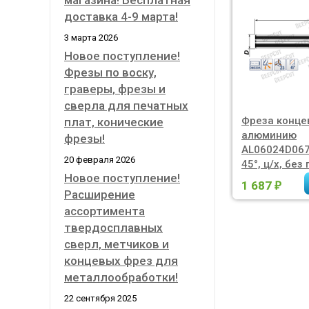
магазина! Бесплатная
доставка 4-9 марта!
3 марта 2026
Новое поступление!
Фрезы по воску,
граверы, фрезы и
сверла для печатных
Фреза конце
плат, конические
алюминию
фрезы!
AL06024D067
20 февраля 2026
45°, ц/х, без
Новое поступление!
1 687
₽
Расширение
ассортимента
твердосплавных
сверл, метчиков и
концевых фрез для
металлообработки!
22 сентября 2025