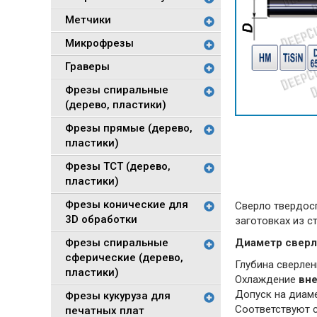
Метчики
Микрофрезы
Граверы
Фрезы спиральные
(дерево, пластики)
Фрезы прямые (дерево,
пластики)
Фрезы TCT (дерево,
пластики)
Фрезы конические для
Сверло твердосп
3D обработки
заготовках из с
Фрезы спиральные
Диаметр сверла
сферические (дерево,
Глубина сверле
пластики)
Охлаждение
вн
Допуск на диам
Фрезы кукуруза для
Соответствуют 
печатных плат