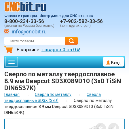
Фрезы и граверы.
Инструмент для CNC станков
8-800-234-33-56
+7-902-582-33-56
(звонки по России бесплатно)
(для других стран)
info@cncbit.ru
В корзине:
товаров
0
на
0
₽
Toggle
Вход
navigation
Сверло по металлу твердосплавное
8.9 мм Deepcut SD3X089D10 (3xD TiSiN
DIN6537K)
→
→
Главная
Сверла по металлу
Сверла
→
Сверло по металлу
твердосплавные SD3X (3xD)
твердосплавное 8.9 мм Deepcut SD3X089D10 (3xD TiSiN
DIN6537K)