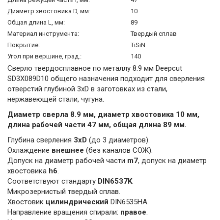
Диаметр хвостовика D, мм:
10
Общая длина L, мм:
89
Материал инструмента:
Твердый сплав
Покрытие:
TiSiN
Угол при вершине, град.:
140
Сверло твердосплавное по металлу 8.9 мм Deepcut
SD3X089D10 общего назначения подходит для сверления
отверстий глубиной 3xD в заготовках из стали,
нержавеющей стали, чугуна.
Диаметр сверла 8.9 мм, диаметр хвостовика 10 мм,
длина рабочей части 47 мм, общая длина 89 мм.
Глубина сверления
3xD
(до 3 диаметров).
Охлаждение
внешнее
(без каналов СОЖ).
Допуск на диаметр рабочей части
m7
, допуск на диаметр
хвостовика
h6
.
Соответствуют стандарту
DIN6537K
.
Микрозернистый твердый сплав.
Хвостовик
цилиндрический
DIN6535HA.
Направление вращения спирали:
правое
.