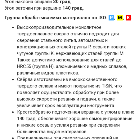
Угол наклона спирали
30 град
.
Угол заточки при вершине
140 град
.
Группа обрабатываемых материалов по ISO:
P
,
M
,
K
.
Высокопроизводительное монолитное
твердосплавное сверло отлично подходит для
сверления стального литья, автоматных и
конструкционных сталей группы P, серых и ковких
чугунов группы K, нержавеющих сталей группы M.
Также допустимо использование для сталей до
HRC55 (группа H), алюминиевых и медных сплавов,
различных видов пластиков.
Свёрла изготовлены из высококачественного
твердого сплава и имеют покрытие из TiSiN, что
позволяет осуществлять обработку при более
высоких скорости резания и подачи, а также
увеличивает срок эксплуатации инструмента.
Крестообразно подточенная вершина с углом в плане
140 град. обеспечивает хорошее самоцентрирование
и низкие осевые усилия резания при сверлении
большинства видов материалов.
Предназначены для сверлильных операций на