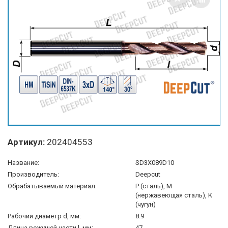
Артикул:
202404553
Название:
SD3X089D10
Производитель:
Deepcut
Обрабатываемый материал:
P (сталь), M
(нержавеющая сталь), K
(чугун)
Рабочий диаметр d, мм:
8.9
Длина режущей части l, мм:
47