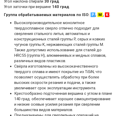
Угол наклона спирали
30 град
.
Угол заточки при вершине
140 град
.
Группа обрабатываемых материалов по ISO:
P
,
M
,
K
.
Высокопроизводительное монолитное
твердосплавное сверло отлично подходит для
сверления стального литья, автоматных и
конструкционных сталей группы P, серых и ковких
чугунов группы K, нержавеющих сталей группы M.
Также допустимо использование для сталей до
HRC55 (группа H), алюминиевых и медных сплавов,
различных видов пластиков.
Свёрла изготовлены из высококачественного
твердого сплава и имеют покрытие из TiSiN, что
позволяет осуществлять обработку при более
высоких скорости резания и подачи, а также
увеличивает срок эксплуатации инструмента.
Крестообразно подточенная вершина с углом в плане
140 град. обеспечивает хорошее самоцентрирование
и низкие осевые усилия резания при сверлении
большинства видов материалов.
Предназначены для сверлильных операций на