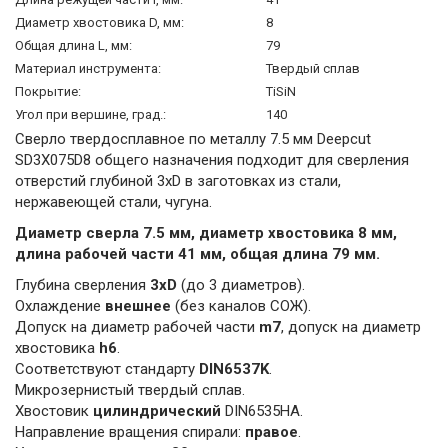
Диаметр хвостовика D, мм:
8
Общая длина L, мм:
79
Материал инструмента:
Твердый сплав
Покрытие:
TiSiN
Угол при вершине, град.:
140
Сверло твердосплавное по металлу 7.5 мм Deepcut
SD3X075D8 общего назначения подходит для сверления
отверстий глубиной 3xD в заготовках из стали,
нержавеющей стали, чугуна.
Диаметр сверла 7.5 мм, диаметр хвостовика 8 мм,
длина рабочей части 41 мм, общая длина 79 мм.
Глубина сверления
3xD
(до 3 диаметров).
Охлаждение
внешнее
(без каналов СОЖ).
Допуск на диаметр рабочей части
m7
, допуск на диаметр
хвостовика
h6
.
Соответствуют стандарту
DIN6537K
.
Микрозернистый твердый сплав.
Хвостовик
цилиндрический
DIN6535HA.
Направление вращения спирали:
правое
.