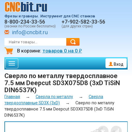
Фрезы и граверы.
Инструмент для CNC станков
8-800-234-33-56
+7-902-582-33-56
(звонки по России бесплатно)
(для других стран)
info@cncbit.ru
В корзине:
товаров
0
на
0
₽
Toggle
Вход
navigation
Сверло по металлу твердосплавное
7.5 мм Deepcut SD3X075D8 (3xD TiSiN
DIN6537K)
→
→
Главная
Сверла по металлу
Сверла
→
Сверло по металлу
твердосплавные SD3X (3xD)
твердосплавное 7.5 мм Deepcut SD3X075D8 (3xD TiSiN
DIN6537K)