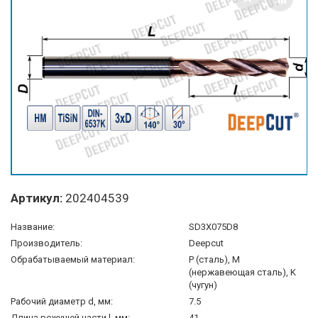
Артикул:
202404539
Название:
SD3X075D8
Производитель:
Deepcut
Обрабатываемый материал:
P (сталь), M
(нержавеющая сталь), K
(чугун)
Рабочий диаметр d, мм:
7.5
Длина режущей части l, мм:
41