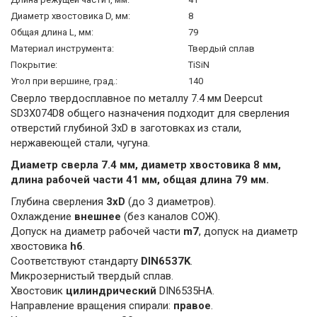
Диаметр хвостовика D, мм:
8
Общая длина L, мм:
79
Материал инструмента:
Твердый сплав
Покрытие:
TiSiN
Угол при вершине, град.:
140
Сверло твердосплавное по металлу 7.4 мм Deepcut
SD3X074D8 общего назначения подходит для сверления
отверстий глубиной 3xD в заготовках из стали,
нержавеющей стали, чугуна.
Диаметр сверла 7.4 мм, диаметр хвостовика 8 мм,
длина рабочей части 41 мм, общая длина 79 мм.
Глубина сверления
3xD
(до 3 диаметров).
Охлаждение
внешнее
(без каналов СОЖ).
Допуск на диаметр рабочей части
m7
, допуск на диаметр
хвостовика
h6
.
Соответствуют стандарту
DIN6537K
.
Микрозернистый твердый сплав.
Хвостовик
цилиндрический
DIN6535HA.
Направление вращения спирали:
правое
.