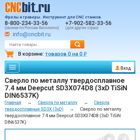
Фрезы и граверы.
Инструмент для CNC станков
8-800-234-33-56
+7-902-582-33-56
(звонки по России бесплатно)
(для других стран)
info@cncbit.ru
В корзине:
товаров
0
на
0
₽
Toggle
Вход
navigation
Сверло по металлу твердосплавное
7.4 мм Deepcut SD3X074D8 (3xD TiSiN
DIN6537K)
→
→
Главная
Сверла по металлу
Сверла
→
Сверло по металлу
твердосплавные SD3X (3xD)
твердосплавное 7.4 мм Deepcut SD3X074D8 (3xD TiSiN
DIN6537K)