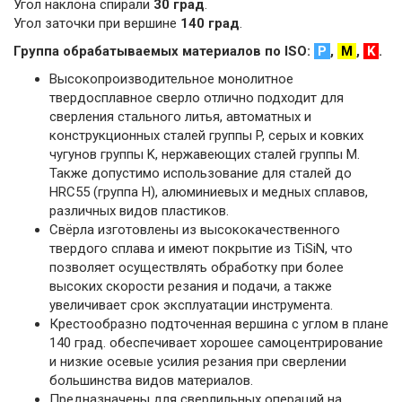
Угол наклона спирали
30 град
.
Угол заточки при вершине
140 град
.
Группа обрабатываемых материалов по ISO:
P
,
M
,
K
.
Высокопроизводительное монолитное
твердосплавное сверло отлично подходит для
сверления стального литья, автоматных и
конструкционных сталей группы P, серых и ковких
чугунов группы K, нержавеющих сталей группы M.
Также допустимо использование для сталей до
HRC55 (группа H), алюминиевых и медных сплавов,
различных видов пластиков.
Свёрла изготовлены из высококачественного
твердого сплава и имеют покрытие из TiSiN, что
позволяет осуществлять обработку при более
высоких скорости резания и подачи, а также
увеличивает срок эксплуатации инструмента.
Крестообразно подточенная вершина с углом в плане
140 град. обеспечивает хорошее самоцентрирование
и низкие осевые усилия резания при сверлении
большинства видов материалов.
Предназначены для сверлильных операций на