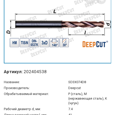
Артикул:
202404538
Название:
SD3X074D8
Производитель:
Deepcut
Обрабатываемый материал:
P (сталь), M
(нержавеющая сталь), K
(чугун)
Рабочий диаметр d, мм:
7.4
Длина режущей части l, мм:
41