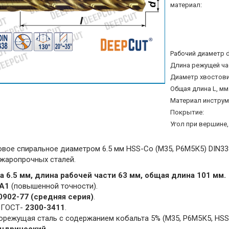
материал:
Рабочий диаметр d
Длина режущей час
Диаметр хвостовик
Общая длина L, мм
Материал инструм
Покрытие:
Угол при вершине, 
вое спиральное диаметром 6.5 мм HSS-Сo (М35, Р6М5К5) DIN338
жаропрочных сталей.
 6.5 мм, длина рабочей части 63 мм, общая длина 101 мм.
А1
(повышенной точности).
0902-77 (средняя серия)
.
 ГОСТ-
2300-3411
.
орежущая сталь с содержанием кобальта 5% (M35, Р6М5К5, HSS-