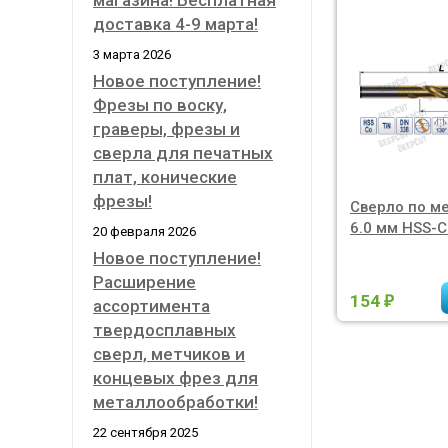
магазина! Бесплатная
доставка 4-9 марта!
3 марта 2026
Новое поступление!
Фрезы по воску,
граверы, фрезы и
сверла для печатных
плат, конические
фрезы!
Сверло по м
6.0 мм HSS-C
20 февраля 2026
Новое поступление!
Расширение
154
₽
ассортимента
твердосплавных
сверл, метчиков и
концевых фрез для
металлообработки!
22 сентября 2025