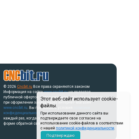
© 2026
Cncbit.ru
Все права охраняются законом
Информация на сайте
www.cncbit.ru
не является
публичной офертой. Указанные цены действуют только
Этот веб-сайт использует cookie-
при оформлении заказа через интернет- магазин
файлы.
www.cncbit.ru
. Вы принимаете условия
политики
конфиденциальности
и
пользовательского соглашения
При использовании данного сайта вы
каждый раз, когда оставляете свои данные в любой
подтверждаете свое согласие на
использование cookie-файлов в соответствии
форме обратной связи на сайте.
с нашей
политикой конфиденциальности
.
Подтверждаю