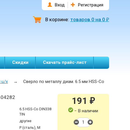
Вход
Регистрация
В корзине:
товаров
0
на
0
₽
Скидки
Скачать прайс-лист
→
Сверло по металлу диам. 6.5 мм HSS-Co
 ц/х
404282
191
₽
6.5 HSS-Co DIN338
− В наличии
TIN
другие
P (сталь), M