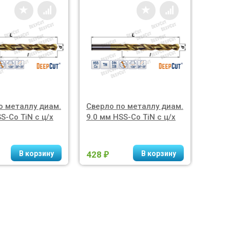
о металлу диам.
Сверло по металлу диам.
Сверл
S-Co TiN с ц/х
9.0 мм HSS-Co TiN с ц/х
10.0 
428
492
₽