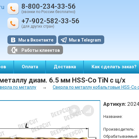
8-800-234-33-56
ru
(звонки по России бесплатно)
+7-902-582-33-56
(для других стран)
Мы в Вконтакте
Мы в Telegram
Работы клиентов
ров
Оплата
Доставка
Как сделать заказ?
металлу диам. 6.5 мм HSS-Co TiN с ц/х
→
верла по металлу
Сверла по металлу кобальтовые HSS-Co с
Артикул:
202
Название:
Производитель:
Обрабатываемый