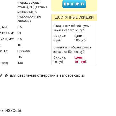
(нержавеющая
сталь), N (цветные
металлы), S
(жаропрочные
ДОСТУПНЫЕ СКИДКИ
сплавы)
Скидка при общей сумме
, мм:
6.5
заказа от 10 тыс. руб.
ти l, мм:
63
Скидка:
Цена:
а D, мм:
6.5
6 руб.
185 руб.
:
101
Скидка при общей сумме
ента:
HSSCo5
заказа от 50 тыс. руб.
TiN
Скидка:
Цена:
10 руб.
181 руб.
град.:
130
 TiN для сверления отверстий в заготовках из
E, HSSCo5).