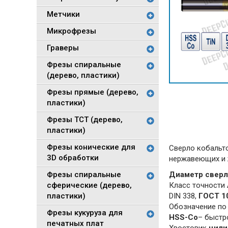
Метчики
Микрофрезы
Граверы
Фрезы спиральные
(дерево, пластики)
Фрезы прямые (дерево,
пластики)
Фрезы TCT (дерево,
пластики)
Фрезы конические для
Сверло кобальто
3D обработки
нержавеющих и 
Фрезы спиральные
Диаметр сверла
сферические (дерево,
Класс точности
пластики)
DIN 338,
ГОСТ 1
Обозначение по
Фрезы кукуруза для
HSS-Co
– быстр
печатных плат