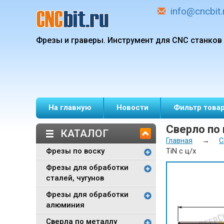
info@cncbit.
Фрезы и граверы.
Инструмент для CNC станков
На главную
Новости
Фильтр това
Сверло по 
КАТАЛОГ
→
Главная
С
Фрезы по воску
TiN с ц/х
Фрезы для обработки
сталей, чугунов
Фрезы для обработки
алюминия
Сверла по металлу