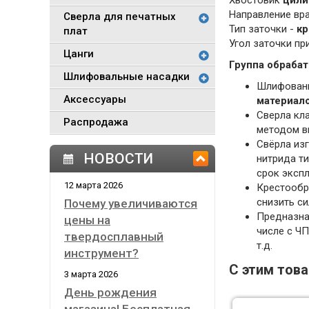
Хвостовик
цили
Направление вр
Сверла для печатных
Тип заточки -
кр
плат
Угол заточки п
Цанги
Группа обрабат
Шлифовальные насадки
Шлифованн
Аксессуары
материал
Сверла кл
Распродажа
методом в
Свёрла из
НОВОСТИ
нитрида ти
срок экспл
12 марта 2026
Крестообр
снизить си
Почему увеличиваются
Предназна
цены на
числе с ЧП
твердосплавный
т.д.
инструмент?
С этим тов
3 марта 2026
День рождения