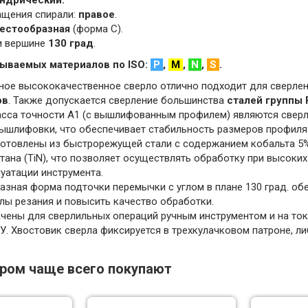
ндрический.
ащения спирали:
правое
.
естообразная
(форма C).
ри вершине
130 град
.
ываемых материалов по ISO:
P
,
M
,
N
,
S
.
ое высококачественное сверло отлично подходит для сверле
ов
. Также допускается сверление большинства
сталей группы 
асса точности А1 (с вышлифованным профилем) являются свер
ышлифовки, что обеспечивает стабильность размеров профиля 
готовлены из быстрорежущей стали с содержанием кобальта 5%
тана (TiN), что позволяет осуществлять обработку при высоких
уатации инструмента.
азная форма подточки перемычки с углом в плане 130 град. об
лы резания и повысить качество обработки.
чены для сверлильных операций ручным инструментом и на тока
У. Хвостовик сверла фиксируется в трехкулачковом патроне, л
аром чаще всего покупают