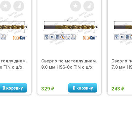
еталлу диам.
Сверло по металлу диам.
Сверло п
o TiN с ц/х
8.0 мм HSS-Co TiN с ц/х
7.0 мм HS
329
243
₽
₽