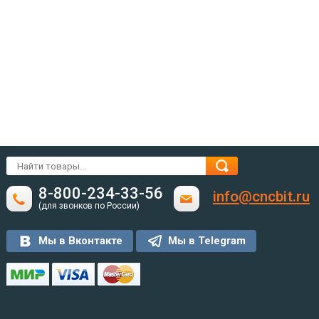
8-800-234-33-56
info@cncbit.ru
(для звонков по России)
Мы в Вконтакте
Мы в Telegram