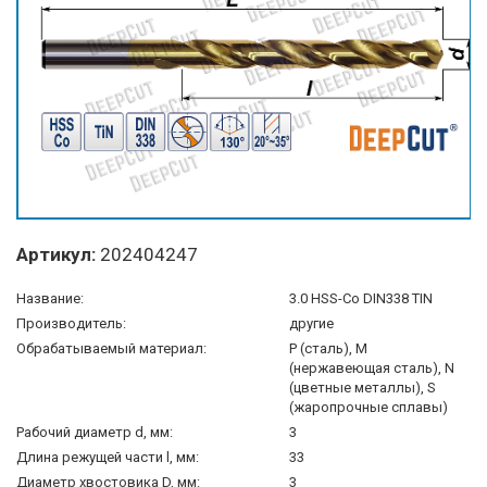
Артикул:
202404247
Название:
3.0 HSS-Co DIN338 TIN
Производитель:
другие
Обрабатываемый материал:
P (сталь), M
(нержавеющая сталь), N
(цветные металлы), S
(жаропрочные сплавы)
Рабочий диаметр d, мм:
3
Длина режущей части l, мм:
33
Диаметр хвостовика D, мм:
3