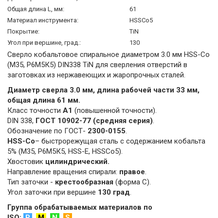
Общая длина L, мм:
61
Материал инструмента:
HSSCo5
Покрытие:
TiN
Угол при вершине, град.:
130
Сверло кобальтовое спиральное диаметром 3.0 мм HSS-Сo
(М35, Р6М5К5) DIN338 TiN для сверления отверстий в
заготовках из нержавеющих и жаропрочных сталей.
Диаметр сверла 3.0 мм, длина рабочей части 33 мм,
общая длина 61 мм.
Класс точности
А1
(повышенной точности).
DIN 338,
ГОСТ 10902-77 (средняя серия)
.
Обозначение по ГОСТ-
2300-0155
.
HSS-Co
– быстрорежущая сталь с содержанием кобальта
5% (M35, Р6М5К5, HSS-E, HSSCo5).
Хвостовик
цилиндрический.
Направление вращения спирали:
правое
.
Тип заточки -
крестообразная
(форма C).
Угол заточки при вершине
130 град
.
Группа обрабатываемых материалов по
ISO:
P
,
M
,
N
,
S
.