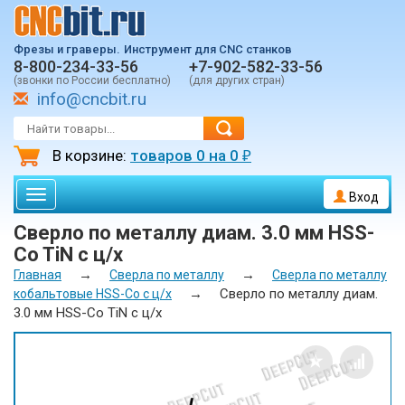
Фрезы и граверы.
Инструмент для CNC станков
8-800-234-33-56
+7-902-582-33-56
(звонки по России бесплатно)
(для других стран)
info@cncbit.ru
В корзине:
товаров
0
на
0
₽
Toggle
Вход
navigation
Сверло по металлу диам. 3.0 мм HSS-
Co TiN с ц/х
→
→
Главная
Сверла по металлу
Сверла по металлу
→
Сверло по металлу диам.
кобальтовые HSS-Co с ц/х
3.0 мм HSS-Co TiN с ц/х