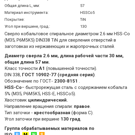
Общая длина L, мм:
57
Материал инструмента:
HSSCo5
Покрытие:
TiN
Угол при вершине, град.:
130
Сверло кобальтовое спиральное диаметром 2.6 мм HSS-Сo
(М35, Р6М5К5) DIN338 TiN для сверления отверстий в
заготовках из нержавеющих и жаропрочных сталей.
Диаметр сверла 2.6 мм, длина рабочей части 30 мм,
общая длина 57 мм.
Класс точности
А1
(повышенной точности).
DIN 338,
ГОСТ 10902-77 (средняя серия)
.
Обозначение по ГОСТ-
2300-8151
.
HSS-Co
– быстрорежущая сталь с содержанием кобальта
5% (M35, Р6М5К5, HSS-E, HSSCo5).
Хвостовик
цилиндрический.
Направление вращения спирали:
правое
.
Тип заточки -
крестообразная
(форма C).
Угол заточки при вершине
130 град
.
Группа обрабатываемых материалов по
ISO:
P
,
M
,
N
,
S
.