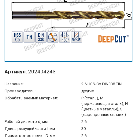
Артикул:
202404243
Название:
2.6 HSS-Co DIN338 TIN
Производитель:
другие
Обрабатываемый материал:
P (сталь), M
(нержавеющая сталь), N
(цветные металлы), S
(жаропрочные сплавы)
Рабочий диаметр d, мм:
2.6
Длина режущей части l, мм:
30
Диаметр хвостовика D, мм:
2.6