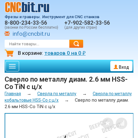
Фрезы и граверы.
Инструмент для CNC станков
8-800-234-33-56
+7-902-582-33-56
(звонки по России бесплатно)
(для других стран)
info@cncbit.ru
В корзине:
товаров
0
на
0
₽
Toggle
Вход
navigation
Сверло по металлу диам. 2.6 мм HSS-
Co TiN с ц/х
→
→
Главная
Сверла по металлу
Сверла по металлу
→
Сверло по металлу диам.
кобальтовые HSS-Co с ц/х
2.6 мм HSS-Co TiN с ц/х