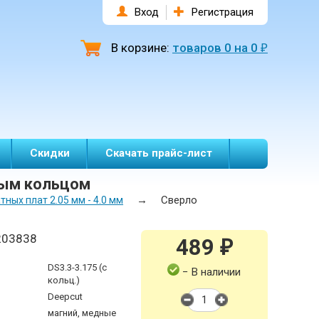
Вход
Регистрация
В корзине:
товаров
0
на
0
₽
Скидки
Скачать прайс-лист
ным кольцом
→
Сверло
ных плат 2.05 мм - 4.0 мм
203838
489
₽
DS3.3-3.175 (с
− В наличии
кольц.)
Deepcut
магний, медные