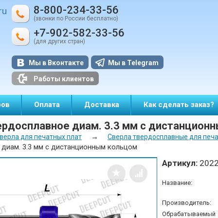
8-800-234-33-56
ru
(звонки по России бесплатно)
+7-902-582-33-56
(для других стран)
Мы в Вконтакте
Мы в Telegram
Работы клиентов
ров
Оплата
Доставка
Как сделать заказ?
ердосплавное диам. 3.3 мм с дистанцион
→
верла для печатных плат
Сверла твердосплавные для печат
 диам. 3.3 мм с дистанционным кольцом
Артикул:
202
Название:
Производитель:
Обрабатываемый