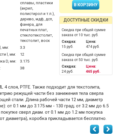
сплавы, пластики
(акрил,
полистирол и т.п.),
дерево, мдф, дсп,
ДОСТУПНЫЕ СКИДКИ
фанера, для
печатных плат,
Скидка при общей сумме
стеклотекстолит,
заказа от 10 тыс. руб.
текстолит, воск
Скидка:
Цена:
15 руб.
474 руб.
, мм:
3.3
ти l, мм:
12
Скидка при общей сумме
заказа от 50 тыс. руб.
а D, мм:
3.175
Скидка:
Цена:
:
38
24 руб.
465 руб.
L 4 слоя, PTFE. Также подходит для текстолита,
метрию режущей части без занижения тела сверла
еющей стали. Длина рабочей части 12 мм, диаметр
: от 0.1 мм до 3.175 мм - 130 град; от 3.2 мм до 6.5
покупке сверл диам. от 0.1 мм до 1.2 мм покупка
 от диаметра), коробка прикладывается бесплатно.