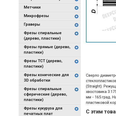
Метчики
Микрофрезы
Граверы
Фрезы спиральные
(дерево, пластики)
Фрезы прямые (дерево,
пластики)
Фрезы TCT (дерево,
пластики)
Фрезы конические для
Сверло диаметро
3D обработки
стеклопластиков
(Straight). Реж
Фрезы спиральные
хвостовика 3.175
сферические (дерево,
мм - 165 град. 
пластики)
пластиковой кор
Фрезы кукуруза для
С этим тов
печатных плат