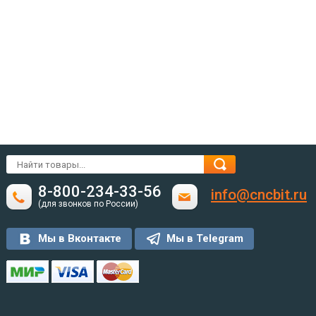
8-800-234-33-56
info@cncbit.ru
(для звонков по России)
Мы в Вконтакте
Мы в Telegram