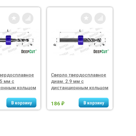
вердосплавное
Сверло твердосплавное
Свер
45 мм с
диам. 2.9 мм с
диам.
ионным кольцом
дистанционным кольцом
186
105
₽