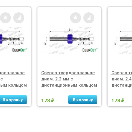
досплавное
Сверло твердосплавное
Сверло т
 с
диам. 2.2 мм с
диам. 2.
ным кольцом
дистанционным кольцом
дистанц
178
178
₽
₽