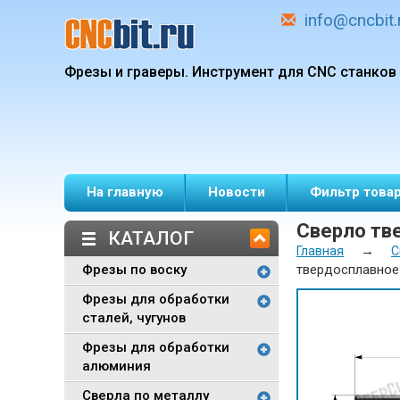
info@cncbit.
Фрезы и граверы.
Инструмент для CNC станков
На главную
Новости
Фильтр това
Сверло тв
КАТАЛОГ
→
Главная
С
Фрезы по воску
твердосплавное
Фрезы для обработки
сталей, чугунов
Фрезы для обработки
алюминия
Сверла по металлу