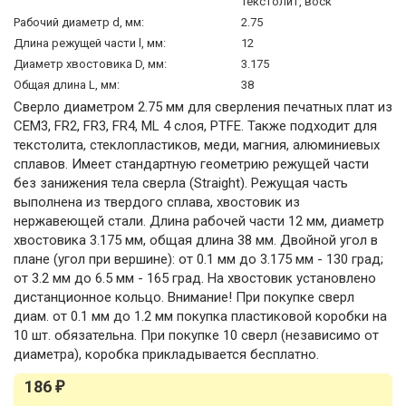
текстолит, воск
Рабочий диаметр d, мм:
2.75
Длина режущей части l, мм:
12
Диаметр хвостовика D, мм:
3.175
Общая длина L, мм:
38
Сверло диаметром 2.75 мм для сверления печатных плат из
CEM3, FR2, FR3, FR4, ML 4 слоя, PTFE. Также подходит для
текстолита, стеклопластиков, меди, магния, алюминиевых
сплавов. Имеет стандартную геометрию режущей части
без занижения тела сверла (Straight). Режущая часть
выполнена из твердого сплава, хвостовик из
нержавеющей стали. Длина рабочей части 12 мм, диаметр
хвостовика 3.175 мм, общая длина 38 мм. Двойной угол в
плане (угол при вершине): от 0.1 мм до 3.175 мм - 130 град;
от 3.2 мм до 6.5 мм - 165 град. На хвостовик установлено
дистанционное кольцо. Внимание! При покупке сверл
диам. от 0.1 мм до 1.2 мм покупка пластиковой коробки на
10 шт. обязательна. При покупке 10 сверл (независимо от
диаметра), коробка прикладывается бесплатно.
186
₽