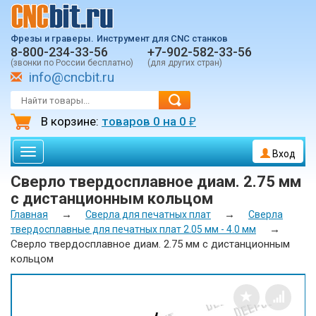
Фрезы и граверы.
Инструмент для CNC станков
8-800-234-33-56
+7-902-582-33-56
(звонки по России бесплатно)
(для других стран)
info@cncbit.ru
В корзине:
товаров
0
на
0
₽
Toggle
Вход
navigation
Сверло твердосплавное диам. 2.75 мм
с дистанционным кольцом
→
→
Главная
Сверла для печатных плат
Сверла
→
твердосплавные для печатных плат 2.05 мм - 4.0 мм
Сверло твердосплавное диам. 2.75 мм с дистанционным
кольцом