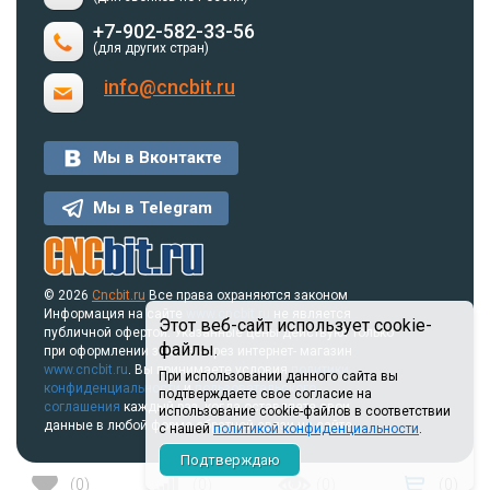
+7-902-582-33-56
(для других стран)
info@cncbit.ru
Мы в Вконтакте
Мы в Telegram
© 2026
Cncbit.ru
Все права охраняются законом
Информация на сайте
www.cncbit.ru
не является
Этот веб-сайт использует cookie-
публичной офертой. Указанные цены действуют только
файлы.
при оформлении заказа через интернет- магазин
www.cncbit.ru
. Вы принимаете условия
политики
При использовании данного сайта вы
конфиденциальности
и
пользовательского
подтверждаете свое согласие на
соглашения
каждый раз, когда оставляете свои
использование cookie-файлов в соответствии
данные в любой форме обратной связи на сайте.
с нашей
политикой конфиденциальности
.
Подтверждаю
(
0
)
(
0
)
(
0
)
(
0
)