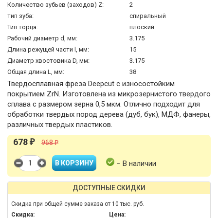
Количество зубьев (заходов) Z:
2
тип зуба:
спиральный
Тип торца:
плоский
Рабочий диаметр d, мм:
3.175
Длина режущей части l, мм:
15
Диаметр хвостовика D, мм:
3.175
Общая длина L, мм:
38
Твердосплавная фреза Deepcut с износостойким
покрытием ZrN. Изготовлена из микрозернистого твердого
сплава c размером зерна 0,5 мкм. Отлично подходит для
обработки твердых пород дерева (дуб, бук), МДФ, фанеры,
различных твердых пластиков.
678
₽
968
₽
− В наличии
ДОСТУПНЫЕ СКИДКИ
Скидка при общей сумме заказа от 10 тыс. руб.
Скидка:
Цена: