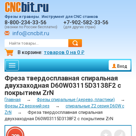
Фрезы и граверы.
Инструмент для CNC станков
8-800-234-33-56
+7-902-582-33-56
(звонки по России бесплатно)
(для других стран)
info@cncbit.ru
В корзине:
товаров
0
на
0
₽
Toggle
Вход
navigation
Фреза твердосплавная спиральная
двухзаходная D60W03115D3138F2 с
покрытием ZrN
→
→
Главная
Фрезы спиральные (дерево, пластики)
→
Фрезы Z2 верхний рез
спиральные Z2 серия D60W с
→
Фреза твердосплавная спиральная
ZrN
двухзаходная D60W03115D3138F2 с покрытием ZrN