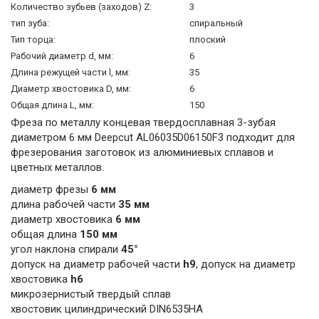
Количество зубьев (заходов) Z:
3
тип зуба:
спиральный
Тип торца:
плоский
Рабочий диаметр d, мм:
6
Длина режущей части l, мм:
35
Диаметр хвостовика D, мм:
6
Общая длина L, мм:
150
Фреза по металлу концевая твердосплавная 3-зубая
диаметром 6 мм Deepcut AL06035D06150F3 подходит для
фрезерования заготовок из алюминиевых сплавов и
цветных металлов.
диаметр фрезы
6 мм
длина рабочей части
35 мм
диаметр хвостовика
6 мм
общая длина
150 мм
угол наклона спирали
45°
допуск на диаметр рабочей части
h9
, допуск на диаметр
хвостовика
h6
микрозернистый твердый сплав
хвостовик цилиндрический DIN6535HA