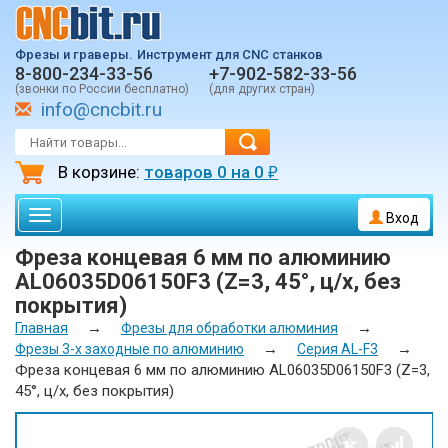
Фрезы и граверы.
Инструмент для CNC станков
8-800-234-33-56
+7-902-582-33-56
(звонки по России бесплатно)
(для других стран)
info@cncbit.ru
В корзине:
товаров
0
на
0
₽
Toggle
Вход
navigation
Фреза концевая 6 мм по алюминию
AL06035D06150F3 (Z=3, 45°, ц/х, без
покрытия)
→
→
Главная
Фрезы для обработки алюминия
→
→
Фрезы 3-х заходные по алюминию
Серия AL-F3
Фреза концевая 6 мм по алюминию AL06035D06150F3 (Z=3,
45°, ц/х, без покрытия)