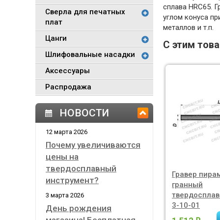
сплава HRC65. Г
Сверла для печатных
углом конуса пр
плат
металлов и т.п.
Цанги
С этим тов
Шлифовальные насадки
Аксессуары
Распродажа
НОВОСТИ
12 марта 2026
Почему увеличиваются
цены на
твердосплавный
Гравер пира
инструмент?
гранный
твердосплав
3 марта 2026
3-10-01
День рождения