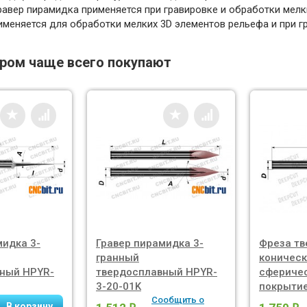
равер пирамидка применяется при гравировке и обработки мелк
именяется для обработки мелких 3D элементов рельефа и при гр
аром чаще всего покупают
мидка 3-
Гравер пирамидка 3-
Фреза тв
гранный
коничес
ный HPYR-
твердосплавный HPYR-
сферичес
3-20-01K
покрытие
Сообщить о
R0,1X17X