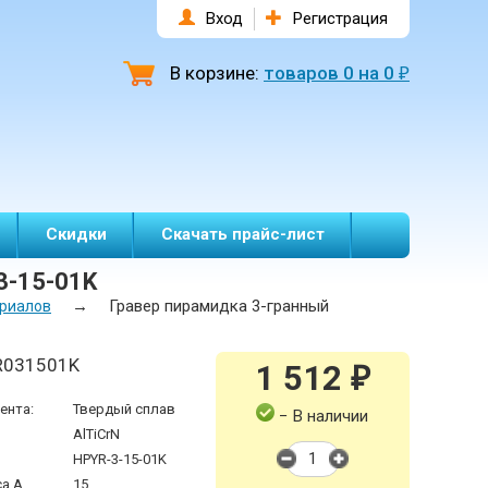
Вход
Регистрация
В корзине:
товаров
0
на
0
₽
Скидки
Скачать прайс-лист
3-15-01K
→
Гравер пирамидка 3-гранный
ериалов
R031501K
1 512
₽
ента:
Твердый сплав
− В наличии
AlTiCrN
HPYR-3-15-01K
а А,
15