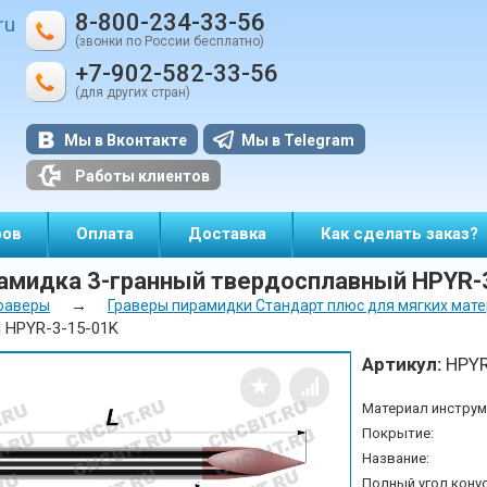
8-800-234-33-56
ru
(звонки по России бесплатно)
+7-902-582-33-56
(для других стран)
Мы в Вконтакте
Мы в Telegram
Работы клиентов
ров
Оплата
Доставка
Как сделать заказ?
рамидка 3-гранный твердосплавный HPYR-
→
раверы
Граверы пирамидки Стандарт плюс для мягких мат
 HPYR-3-15-01K
Артикул:
HPY
Материал инструм
Покрытие:
Название:
Полный угол конус