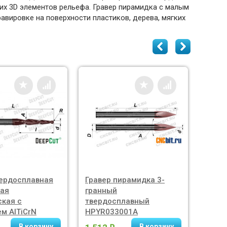
их 3D элементов рельефа. Гравер пирамидка с малым
авировке на поверхности пластиков, дерева, мягких
ердосплавная
Гравер пирамидка 3-
Фреза
кая
гранный
алюм
кая с
твердосплавный
AL040
м AlTiCrN
HPYR033001A
45°, 
3,175DX50