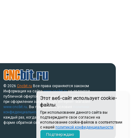
© 2026
Cncbit.ru
Все права охраняются законом
Информация на сайте
www.cncbit.ru
не является
публичной офертой. Указанные цены действуют только
Этот веб-сайт использует cookie-
при оформлении заказа через интернет- магазин
файлы.
www.cncbit.ru
. Вы принимаете условия
политики
конфиденциальности
и
пользовательского соглашения
При использовании данного сайта вы
каждый раз, когда оставляете свои данные в любой
подтверждаете свое согласие на
использование cookie-файлов в соответствии
форме обратной связи на сайте.
с нашей
политикой конфиденциальности
.
Подтверждаю