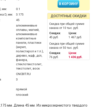
, мм:
0.1
а D, мм:
3.175
ДОСТУПНЫЕ СКИДКИ
:
45
Скидка при общей сумме
алюминиевые
заказа от 10 тыс. руб.
сплавы, магний,
Скидка:
Цена:
алюминиевые
45 руб.
1 467 руб.
композитные
панели, пластики
Скидка при общей сумме
(акрил,
заказа от 50 тыс. руб.
полистирол и т.п.),
Скидка:
Цена:
дерево, мдф, дсп,
76 руб.
1 436 руб.
фанера,
стеклотекстолит,
текстолит, воск
CNCBIT.RU
в
3
прямой
плоский
 3,175 мм. Длина 45 мм. Из микрозернистого твердого