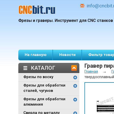
info@cncbit.
Фрезы и граверы.
Инструмент для CNC станков
На главную
Новости
Фильтр това
Гравер пи
КАТАЛОГ
→
Главная
Г
Фрезы по воску
твердосплавный
Фрезы для обработки
сталей, чугунов
Фрезы для обработки
алюминия
Сверла по металлу