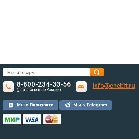
8-800-234-33-56
info@cncbit.ru
(для звонков по России)
Мы в Вконтакте
Мы в Telegram