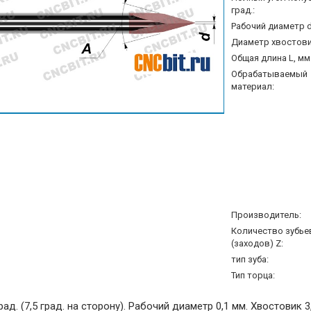
град.:
Рабочий диаметр d
Диаметр хвостовик
Общая длина L, мм
Обрабатываемый
материал:
Производитель:
Количество зубье
(заходов) Z:
тип зуба:
Тип торца:
рад. (7,5 град. на сторону). Рабочий диаметр 0,1 мм. Хвостовик