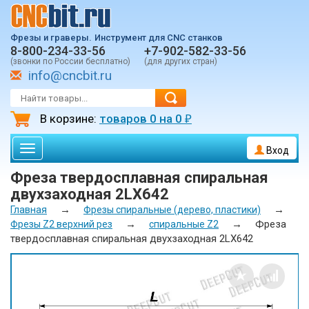
Фрезы и граверы.
Инструмент для CNC станков
8-800-234-33-56
+7-902-582-33-56
(звонки по России бесплатно)
(для других стран)
info@cncbit.ru
В корзине:
товаров
0
на
0
₽
Toggle
Вход
navigation
Фреза твердосплавная спиральная
двухзаходная 2LX642
→
→
Главная
Фрезы спиральные (дерево, пластики)
→
→
Фреза
Фрезы Z2 верхний рез
спиральные Z2
твердосплавная спиральная двухзаходная 2LX642