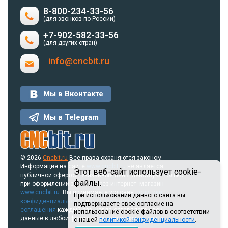
8-800-234-33-56
(для звонков по России)
+7-902-582-33-56
(для других стран)
info@cncbit.ru
Мы в Вконтакте
Мы в Telegram
© 2026
Cncbit.ru
Все права охраняются законом
Информация на сайте
www.cncbit.ru
не является
Этот веб-сайт использует cookie-
публичной офертой. Указанные цены действуют только
файлы.
при оформлении заказа через интернет- магазин
www.cncbit.ru
. Вы принимаете условия
политики
При использовании данного сайта вы
конфиденциальности
и
пользовательского
подтверждаете свое согласие на
соглашения
каждый раз, когда оставляете свои
использование cookie-файлов в соответствии
данные в любой форме обратной связи на сайте.
с нашей
политикой конфиденциальности
.