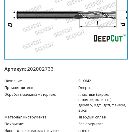
Артикул:
202002733
Название:
2LX642
Производитель:
Deepcut
Обрабатываемый материал:
пластики (акрил,
полистирол и т.п.),
дерево, мдф, дсп, фанера,
воск
Материал инструмента:
Твердый сплав
Покрытие:
без покрытия
Направление выхода стружки:
вверх