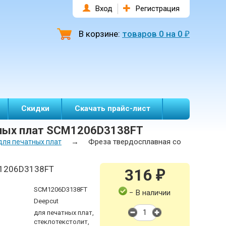
Вход
Регистрация
В корзине:
товаров
0
на
0
₽
Скидки
Скачать прайс-лист
тных плат SCM1206D3138FT
→
Фреза твердосплавная со
для печатных плат
1206D3138FT
316
₽
SCM1206D3138FT
− В наличии
Deepcut
для печатных плат,
стеклотекстолит,