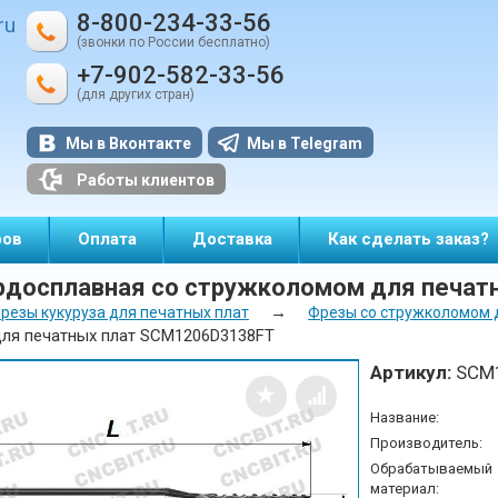
8-800-234-33-56
ru
(звонки по России бесплатно)
+7-902-582-33-56
(для других стран)
Мы в Вконтакте
Мы в Telegram
Работы клиентов
ров
Оплата
Доставка
Как сделать заказ?
рдосплавная со стружколомом для печа
→
резы кукуруза для печатных плат
Фрезы со стружколомом 
ля печатных плат SCM1206D3138FT
Артикул:
SCM
Название:
Производитель:
Обрабатываемый
материал: