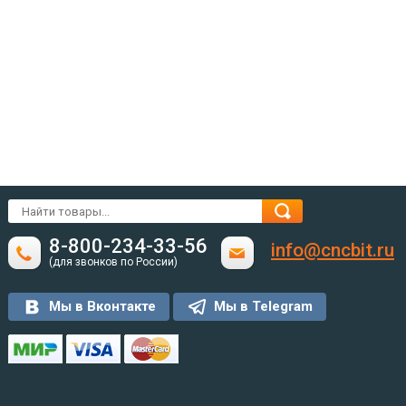
8-800-234-33-56
info@cncbit.ru
(для звонков по России)
Мы в Вконтакте
Мы в Telegram