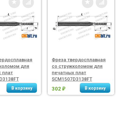
ердосплавная
Фреза твердосплавная
Короб
коломом для
со стружколомом для
штук
 плат
печатных плат
D3138FT
SCM1507D3138FT
302
84
₽
₽