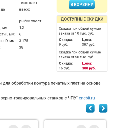
текстолит
ода
вверх
ДОСТУПНЫЕ СКИДКИ
рыбий хвост
, мм:
1.2
Скидка при общей сумме
заказа от 10 тыс. руб.
ти l, мм:
6
Скидка:
Цена:
а D, мм:
3.175
9 руб.
307 руб.
:
38
Скидка при общей сумме
заказа от 50 тыс. руб.
Скидка:
Цена:
16 руб.
300 руб.
ы для обработки контура печатных плат на основе
езерно-гравировальных станков с ЧПУ"
cncbit.ru