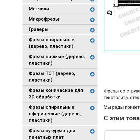
Метчики
Микрофрезы
Граверы
Фрезы спиральные
(дерево, пластики)
Фрезы прямые (дерево,
пластики)
Фрезы TCT (дерево,
пластики)
Фрезы конические для
Фрезы со стружк
3D обработки
текстолита, сте
Фрезы спиральные
Мы рады приветс
сферические (дерево,
С этим тов
пластики)
Фрезы кукуруза для
печатных плат