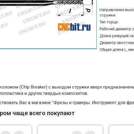
Направление вых
стружки:
Тип торца:
Рабочий диаметр d
Длина режущей час
Диаметр хвостовик
Общая длина L, мм
оломом (Chip Breaker) с выходом стружки вверх предназначен
клопластика и других твердых композитов.
твовать Вас в магазине "Фрезы и граверы. Инструмент для фр
аром чаще всего покупают