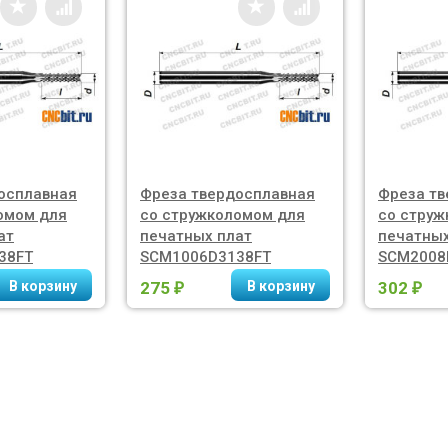
осплавная
Фреза твердосплавная
Фреза тв
омом для
со стружколомом для
со струж
ат
печатных плат
печатных
38FT
SCM1006D3138FT
SCM2008
275
302
₽
₽