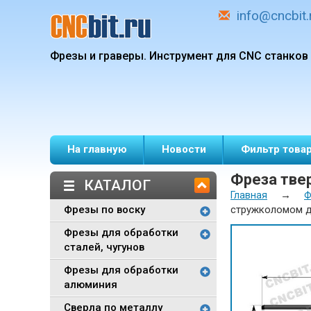
info@cncbit.
Фрезы и граверы.
Инструмент для CNC станков
На главную
Новости
Фильтр това
Фреза тве
КАТАЛОГ
→
Главная
Ф
Фрезы по воску
стружколомом д
Фрезы для обработки
сталей, чугунов
Фрезы для обработки
алюминия
Сверла по металлу