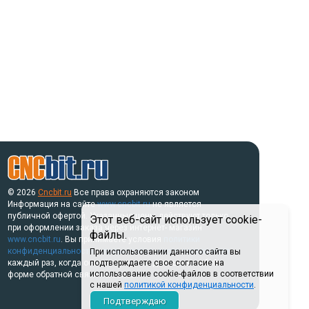
© 2026
Cncbit.ru
Все права охраняются законом
Информация на сайте
www.cncbit.ru
не является
публичной офертой. Указанные цены действуют только
Этот веб-сайт использует cookie-
при оформлении заказа через интернет- магазин
файлы.
www.cncbit.ru
. Вы принимаете условия
политики
конфиденциальности
и
пользовательского соглашения
При использовании данного сайта вы
каждый раз, когда оставляете свои данные в любой
подтверждаете свое согласие на
использование cookie-файлов в соответствии
форме обратной связи на сайте.
с нашей
политикой конфиденциальности
.
Подтверждаю