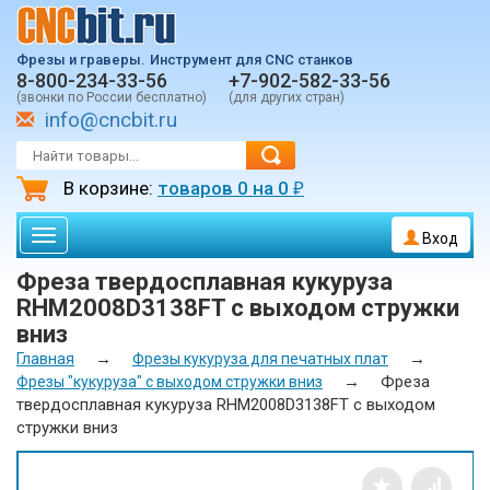
Фрезы и граверы.
Инструмент для CNC станков
8-800-234-33-56
+7-902-582-33-56
(звонки по России бесплатно)
(для других стран)
info@cncbit.ru
В корзине:
товаров
0
на
0
₽
Toggle
Вход
navigation
Фреза твердосплавная кукуруза
RHM2008D3138FT с выходом стружки
вниз
→
→
Главная
Фрезы кукуруза для печатных плат
→
Фреза
Фрезы "кукуруза" с выходом стружки вниз
твердосплавная кукуруза RHM2008D3138FT с выходом
стружки вниз