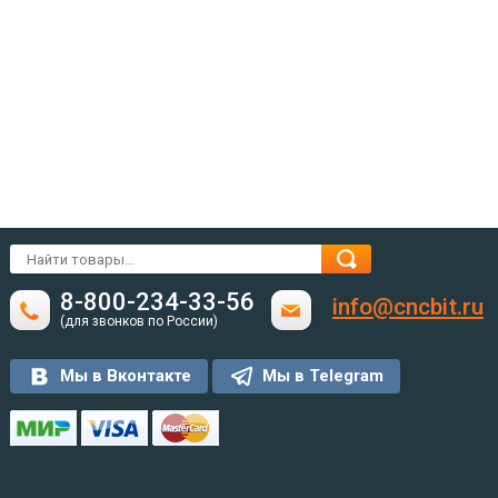
8-800-234-33-56
info@cncbit.ru
(для звонков по России)
Мы в Вконтакте
Мы в Telegram