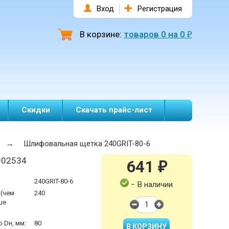
Вход
Регистрация
В корзине:
товаров
0
на
0
₽
Скидки
Скачать прайс-лист
→
Шлифовальная щетка 240GRIT-80-6
902534
641
₽
240GRIT-80-6
− В наличии
 (чем
240
ше
 Dн, мм:
80