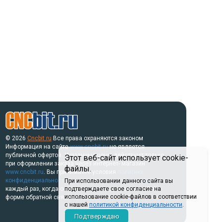
© 2026
Cncbit.ru
Все права охраняются законом
Информация на сайте
www.cncbit.ru
не является
публичной офертой. Указанные цены действуют только
Этот веб-сайт использует cookie-
при оформлении заказа через интернет- магазин
файлы.
www.cncbit.ru
. Вы принимаете условия
политики
конфиденциальности
и
пользовательского соглашения
При использовании данного сайта вы
каждый раз, когда оставляете свои данные в любой
подтверждаете свое согласие на
использование cookie-файлов в соответствии
форме обратной связи на сайте.
с нашей
политикой конфиденциальности
.
Подтверждаю