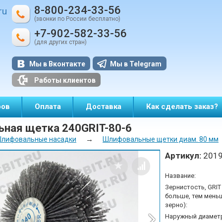
8-800-234-33-56
ru
(звонки по России бесплатно)
+7-902-582-33-56
(для других стран)
Мы в Вконтакте
Мы в Telegram
Работы клиентов
ров
Оплата
Доставка
Как сделать заказ?
ная щетка 240GRIT-80-6
→
лифовальные насадки
Шлифовальные щетки диам. 80 мм
Артикул:
201
Название:
Зернистость, GRIT
больше, тем мень
зерно):
Наружный диаметр