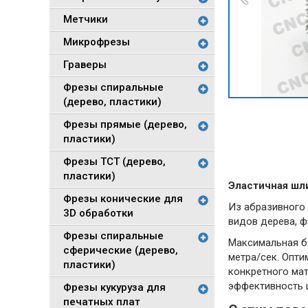
Метчики
Микрофрезы
Граверы
Фрезы спиральные
(дерево, пластики)
Фрезы прямые (дерево,
пластики)
Фрезы TCT (дерево,
пластики)
Эластичная шл
Фрезы конические для
Из абразивного 
3D обработки
видов дерева, ф
Фрезы спиральные
Максимальная б
сферические (дерево,
метра/сек. Опт
пластики)
конкретного мат
эффективность 
Фрезы кукуруза для
печатных плат