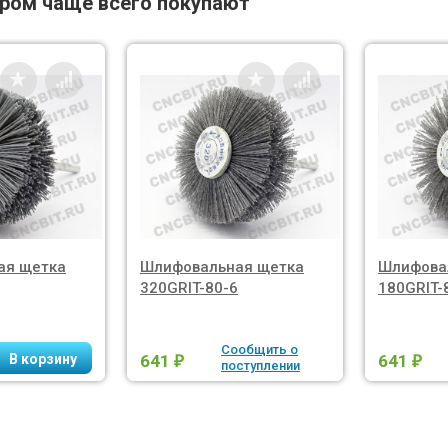
аром чаще всего покупают
ая щетка
Шлифовальная щетка
Шлифова
320GRIT-80-6
180GRIT-
Сообщить о
641
641
₽
₽
поступлении