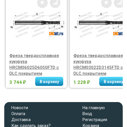
Фреза твердосплавная
Фреза твердосплавная
кукуруза
кукуруза
HRCM06025D6050FTD c
HRCM03022D3145FTD c
DLC покрытием
DLC покрытием
3 744
1 228
₽
₽
Новости
На главную
Оплата
Вход
Доставка
Регистрация
Как сделать заказ?
Корзина