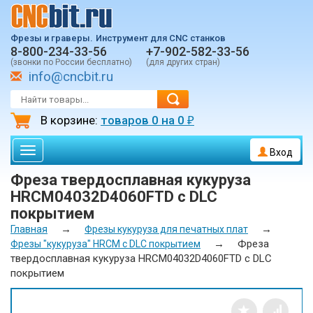
Фрезы и граверы.
Инструмент для CNC станков
8-800-234-33-56
+7-902-582-33-56
(звонки по России бесплатно)
(для других стран)
info@cncbit.ru
В корзине:
товаров
0
на
0
₽
Toggle
Вход
navigation
Фреза твердосплавная кукуруза
HRCM04032D4060FTD c DLC
покрытием
→
→
Главная
Фрезы кукуруза для печатных плат
→
Фреза
Фрезы "кукуруза" HRCM с DLC покрытием
твердосплавная кукуруза HRCM04032D4060FTD c DLC
покрытием