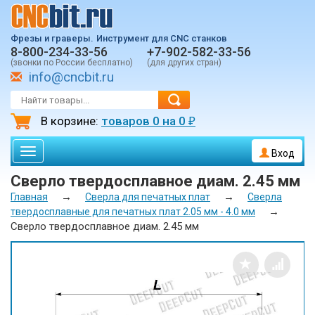
Фрезы и граверы.
Инструмент для CNC станков
8-800-234-33-56
+7-902-582-33-56
(звонки по России бесплатно)
(для других стран)
info@cncbit.ru
В корзине:
товаров
0
на
0
₽
Toggle
Вход
navigation
Сверло твердосплавное диам. 2.45 мм
→
→
Главная
Сверла для печатных плат
Сверла
→
твердосплавные для печатных плат 2.05 мм - 4.0 мм
Сверло твердосплавное диам. 2.45 мм