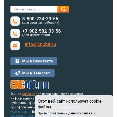
8-800-234-33-56
(для звонков по России)
+7-902-582-33-56
(для других стран)
info@cncbit.ru
Мы в Вконтакте
Мы в Telegram
© 2026
Cncbit.ru
Все права охраняются законом
Информация на сайте
www.cncbit.ru
не является
Этот веб-сайт использует cookie-
публичной офертой. Указанные цены действуют только
файлы.
при оформлении заказа через интернет- магазин
www.cncbit.ru
. Вы принимаете условия
политики
При использовании данного сайта вы
конфиденциальности
и
пользовательского