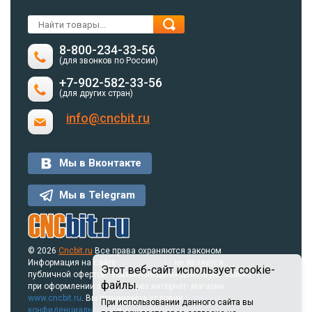
8-800-234-33-56
(для звонков по России)
+7-902-582-33-56
(для других стран)
info@cncbit.ru
Мы в Вконтакте
Мы в Telegram
© 2026
Cncbit.ru
Все права охраняются законом
Информация на сайте
www.cncbit.ru
не является
Этот веб-сайт использует cookie-
публичной офертой. Указанные цены действуют только
файлы.
при оформлении заказа через интернет- магазин
www.cncbit.ru
. Вы принимаете условия
политики
При использовании данного сайта вы
конфиденциальности
и
пользовательского