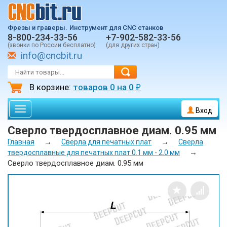
Фрезы и граверы.
Инструмент для CNC станков
8-800-234-33-56
+7-902-582-33-56
(звонки по России бесплатно)
(для других стран)
info@cncbit.ru
В корзине:
товаров
0
на
0
₽
Toggle
Вход
navigation
Сверло твердосплавное диам. 0.95 мм
→
→
Главная
Сверла для печатных плат
Сверла
→
твердосплавные для печатных плат 0.1 мм - 2.0 мм
Сверло твердосплавное диам. 0.95 мм