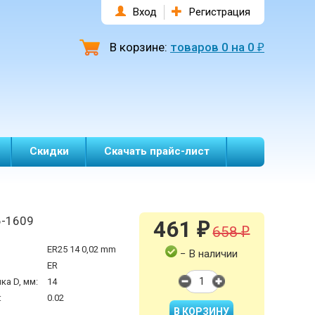
Вход
Регистрация
В корзине:
товаров
0
на
0
₽
Скидки
Скачать прайс-лист
-1609
461
₽
658
₽
ER25 14 0,02 mm
− В наличии
ER
а D, мм:
14
:
0.02