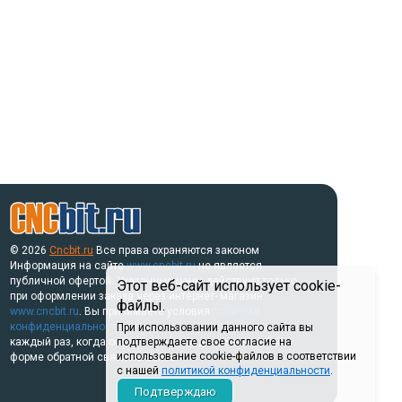
© 2026
Cncbit.ru
Все права охраняются законом
Информация на сайте
www.cncbit.ru
не является
публичной офертой. Указанные цены действуют только
Этот веб-сайт использует cookie-
при оформлении заказа через интернет- магазин
файлы.
www.cncbit.ru
. Вы принимаете условия
политики
конфиденциальности
и
пользовательского соглашения
При использовании данного сайта вы
каждый раз, когда оставляете свои данные в любой
подтверждаете свое согласие на
использование cookie-файлов в соответствии
форме обратной связи на сайте.
с нашей
политикой конфиденциальности
.
Подтверждаю