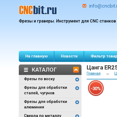
info@cncbit.
Фрезы и граверы.
Инструмент для CNC станков
На главную
Новости
Фильтр това
Цанга ER2
КАТАЛОГ
→
Главная
Ц
Фрезы по воску
Фрезы для обработки
-30%
сталей, чугунов
Фрезы для обработки
алюминия
Сверла по металлу