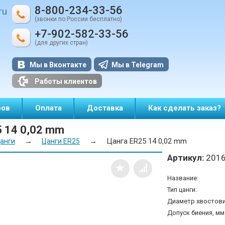
8-800-234-33-56
ru
(звонки по России бесплатно)
+7-902-582-33-56
(для других стран)
Мы в Вконтакте
Мы в Telegram
Работы клиентов
ров
Оплата
Доставка
Как сделать заказ?
5 14 0,02 mm
→
→
Цанга ER25 14 0,02 mm
анги
Цанги ER25
Артикул:
2016
Название:
Тип цанги:
Диаметр хвостовик
Допуск биения, мм