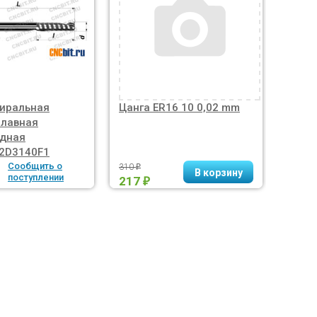
иральная
Цанга ER16 10 0,02 mm
Цанга
плавная
mm
одная
2D3140F1
Сообщить о
310
₽
861
поступлении
217
₽