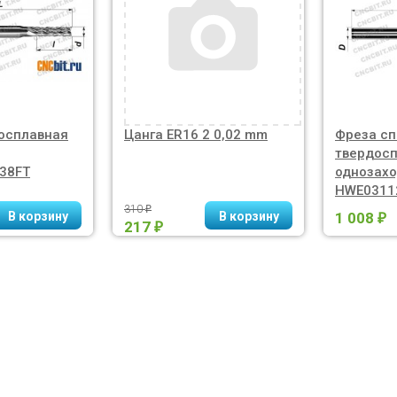
осплавная
Цанга ER16 2 0,02 mm
Фреза сп
твердос
38FT
однозах
HWE0311
310
₽
1 008
₽
217
₽