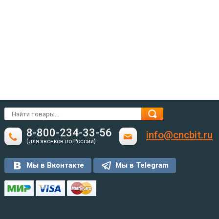
8-800-234-33-56
info@cncbit.ru
(для звонков по России)
Мы в Вконтакте
Мы в Telegram